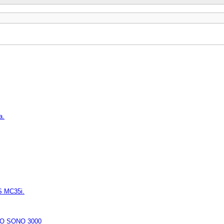
а.
 MC35i.
LO SONO 3000