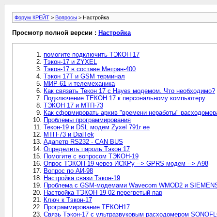
Форум КРЕЙТ
>
Вопросы
> Настройка
Просмотр полной версии :
Настройка
помогите подключить ТЭКОН 17
Тэкон-17 и ZYXEL
Тэкон-17 в составе Метран-400
Тэкон 17Т и GSM терминал
МИР-61 и телемеханика
Как связать Текон 17 с Hayes модемом. Что необходимо?
Подключение ТЕКОН 17 к персональному компьютеру.
ТЭКОН 17 и МТП-73
Как сформировать архив "времени неработы" расходомер
Проблемы программирования
Текон-19 и DSL модем Zyxel 791r ee
МТП-73 и DialTek
Адапетр RS232 - CAN BUS
Определить пароль Тэкон 17
Помогите с вопросом ТЭКОН-19
Опрос ТЭКОН-19 через ИСКРу --> GPRS модем --> A98
Вопрос по АИ-98
Настройка связи Тэкон-19
Проблема с GSM-модемами Wavecom WMOD2 и SIEMENS
Настройка ТЭКОН 19-02 перегретый пар
Ключ к Тэкон-17
Программирование ТЕКОН17
Связь Тэкон-17 с ультразвуковым расходомером SONOF