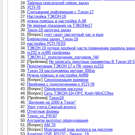
Таблица описателей гибких задач
УСП-78
Считывание информации с Тэкон-17
Настройка ТЭКОН-19
нужна помощь в настройке А-98
Не верные показания на ТЭКОНе17
Текон-19 загрузка задач
[Вопрос]
учет газа+ расчетный час и еще
Библиотека задач_Тэкон-19
настройка УСП-78-03
ТЭКОН 19 потеря дробной части (изменение разряда знач
rs232 и rs485 проблемы
ТЭКОН-17_подключение_датчиков_ЧИ
[Проблема]
Не записать некотрые параметры В Тэкон-19 
Подключения ТЭКОН 17 к ПК через rs232
Тэкон 19 расходомеры метран 300пр
Нужна помощь в настройке АИ89
[Вопрос]
Синхронизация времени
Проблема с подключением к УСП-78
[Вопрос]
Обновление расхода
[Вопрос]
Сеть ТЭКОН-19+OPC Kreit+WinCCflex
[Проблема]
Тэкон19
"Деление на 1000 в Тэкон"
Узел учета Сжатый воздух
Отчетные формы
Тэкон_vs_РИ-97
Алгоритм вкл/откл оборудования
[Вопрос]
AM 70
[Вопрос]
Моргающий знак вопроса на дисплее
Адаптер USB_RS232 - Диалог_19