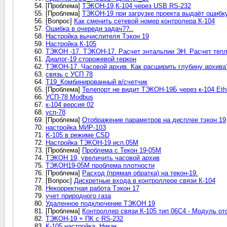
[Проблема]
ТЭКОН-19,К-104 через USB RS-232
[Проблема]
ТЭКОН-19 при загрузке проекта выдаёт ошибк
[Вопрос]
Как сменить сетевой номер контролера К-104
Ошибка в очереди задач??..
Настройка вычислителя Тэкон 19
Настройка К-105
ТЭКОН -17. ТЭКОН-17. Расчет энтальпии ЭН. Расчет теп
Диалог-19 сторожевой геркон
ТЭКОН-17. Часовой архив. Как расширить глубину архива
связь с УСП 78
Т19_Комбинированный в/счетчик
[Проблема]
Телепорт не видит ТЭКОН-19Б через к-104 Eth
УСП-78 Modbus
к-104 версия 02
усп-78
[Проблема]
Отображение параметров на дисплее тэкон 19
настройка МИР-103
K-105 в режиме CSD
Настройка ТЭКОН-19 исп.05М
[Проблема]
Проблема с Текон 19-05М
ТЭКОН 19, увеличить часовой архив
ТЭКОН19-05M проблема плотности
[Проблема]
Расход (прямая обратка) на текон-19.
[Вопрос]
Дискретные входа в контроллере связи К-104
Некорректная работа Тэкон 17
учет природного газа
Удаленное подключение ТЭКОН 19
[Проблема]
Контроллер связи К-105 тип 06С4 - Модуль от
ТЭКОН-19 + ПК с RS-232
К-105 настройка. Никак...