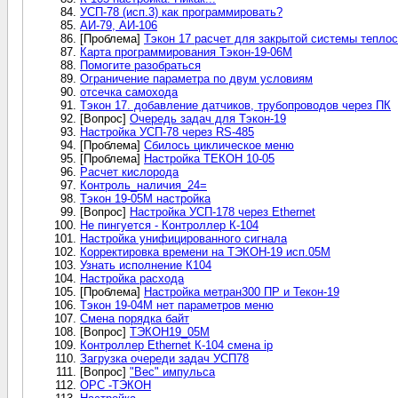
УСП-78 (исп.3) как программировать?
АИ-79, АИ-106
[Проблема]
Тэкон 17 расчет для закрытой системы тепло
Карта программирования Тэкон-19-06М
Помогите разобраться
Ограничение параметра по двум условиям
отсечка самохода
Тэкон 17. добавление датчиков, трубопроводов через ПК
[Вопрос]
Очередь задач для Тэкон-19
Настройка УСП-78 через RS-485
[Проблема]
Сбилось циклическое меню
[Проблема]
Настройка ТЕКОН 10-05
Расчет кислорода
Контроль_наличия_24=
Тэкон 19-05М настройка
[Вопрос]
Настройка УСП-178 через Ethernet
Не пингуется - Контроллер К-104
Настройка унифицированного сигнала
Корректировка времени на ТЭКОН-19 исп.05М
Узнать исполнение К104
Настройка расхода
[Проблема]
Настройка метран300 ПР и Текон-19
Тэкон 19-04М нет параметров меню
Смена порядка байт
[Вопрос]
ТЭКОН19_05М
Контроллер Ethernet К-104 смена ip
Загрузка очереди задач УСП78
[Вопрос]
"Вес" импульса
OPC -ТЭКОН