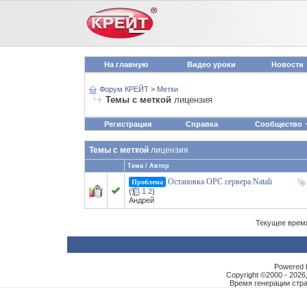
На главную
Видео уроки
Новости
Форум КРЕЙТ
>
Метки
Темы с меткой
лицензия
Регистрация
Справка
Сообщество
Темы с меткой
лицензия
Тема / Автор
Остановка OPC сервера Natali
Проблема
(
1
2
)
Андрей
Текущее врем
Powered b
Copyright ©2000 - 2026,
Время генерации ст