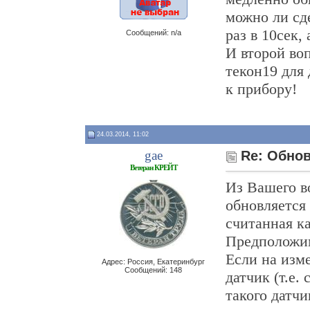
можно ли сд
раз в 10сек, 
Сообщений: n/a
И второй во
текон19 для
к прибору!
24.03.2014, 11:02
gae
Re: Обно
Ветеран КРЕЙТ
Из Вашего в
обновляется
считанная к
Предположим
Если на изм
Адрес: Россия, Екатеринбург
Сообщений: 148
датчик (т.е.
такого датчи