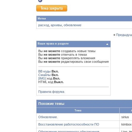
Метки
расход
,
архивы
,
обновление
«
Предыдущ
Ваши права в разделе
Вы
не можете
создавать новые темы
Вы
не можете
отвечать в темах
Вы
не можете
прикреплять вложения
Вы
не можете
редактировать свои сообщения
BB коды
Вкл.
Смайлы
Вкл.
[IMG]
код
Вкл.
HTML код
Выкл.
Правила форума
Похожие темы
Тема
Обновление.
sirius
Восстановление работоспособности ПО
kimbox
Обновление программного обеспечения
Lion_ti