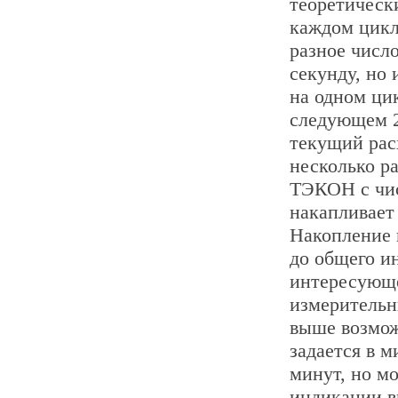
теоретическ
каждом цик
разное число
секунду, но
на одном цик
следующем 2
текущий рас
несколько ра
ТЭКОН с чи
накапливает
Накопление и
до общего и
интересующе
измерительн
выше возмож
задается в 
минут, но м
индикации в