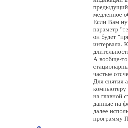
предыдущий 
медленное об
Если Вам ну
параметр "т
он будет "п
интервала. 
длительность
А вообще-то
стационарны
частые отсч
Для снятия 
компьютеру 
на главной 
данные на ф
далее испол
программу П