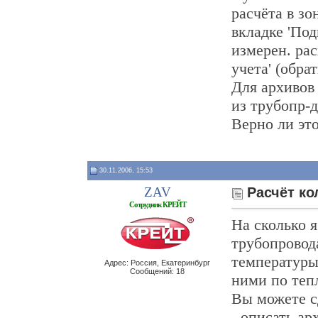
расчёта в зо
вкладке 'Под
измерен. расх
учета' (обрат
Для архивов 
из трубопр-д
Верно ли эт
30.11.2006, 15:53
ZAV
Расчёт ко
Сотрудник КРЕЙТ
На сколько 
трубопровод
температуры
Адрес: Россия, Екатеринбург
Сообщений: 18
ними по теп
Вы можете с
- описать а