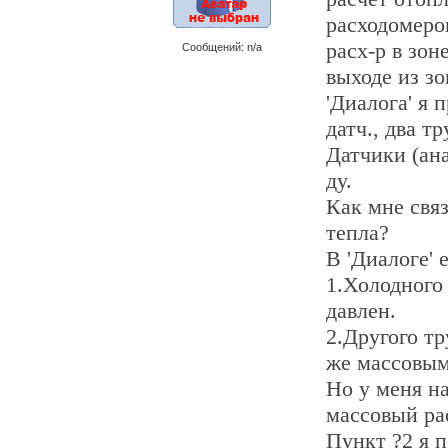
расходомеро
расх-р в зоне
Сообщений: n/a
выходе из з
'Диалога' я 
датч., два т
Датчики (ана
ду.
Как мне связ
тепла?
В 'Диалоге' 
1.Холодного 
давлен.
2.Другого тр
же массовым
Но у меня на 
массовый рас
Пункт ?2 я п