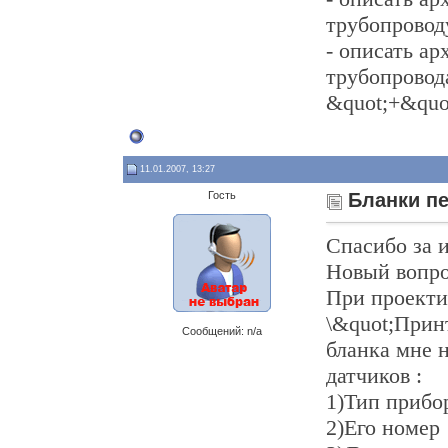
трубопроводу
- описать а
трубопровода
&quot;+&quot
11.01.2007, 13:27
Гость
Бланки п
Спасибо за 
Новый вопро
При проекти
\&quot;Прин
Сообщений: n/a
бланка мне 
датчиков :
1)Тип прибо
2)Его номер