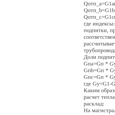
Qотп_а=G1а(
Qотп_b=G1b(
Qотп_c=G1c(
где индексы:
подпитки, п
соответстве
рассчитывае
трубопровода
Доли подпит
Gпa=Gп * G
Gпb=Gп * G
Gпc=Gп * G
где Gу=G1-G
Каким образ
расчет тепл
расклад:
На магистра