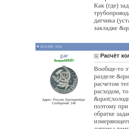
Как (где) за
трубопровод
датчика (уст
закладке &q
28.12.2007, 10:31
gae
Расчёт ко
Ветеран КРЕЙТ
Вообще-то э
разделе &quo
расчетом те
расходом, то
&quot;холод
Адрес: Россия, Екатеринбург
Сообщений: 148
поэтому при
обратке зада
измеряющего
датчика тем