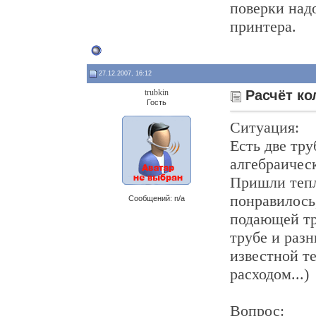
поверки над
принтера.
27.12.2007, 16:12
trubkin
Расчёт ко
Гость
Ситуация:
Есть две тру
алгебраичес
Пришли тепл
понравилось,
Сообщений: n/a
подающей тр
трубе и разн
известной те
расходом...)
Вопрос: