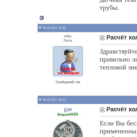
трубы.
29.03.2011, 20:20
miha
Расчёт ко
Гость
Здравствуйте
правильно л
тепловой эн
Сообщений: n/a
30.03.2011, 08:13
gae
Расчёт ко
Ветеран КРЕЙТ
Если Вы бес
примененных