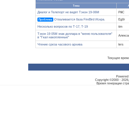
Тема
Диалог и Телепорт не видят Тэкон 19-06М
PiliC
Отваливается база FireBird Искра.
Eg0r
Проблема
Несколько вопросов по Т-17, Т-19
tim
Тэкон 19 05М знак доллара в "меню пользователя"
Алекса
в "Гкал накопленные"
Чтение среза часового архива
lers
Текущее врем
Powered b
Copyright ©2000 - 2026,
Время генерации ст