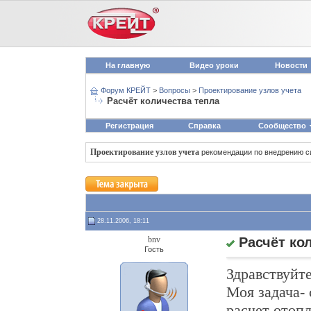
На главную
Видео уроки
Новости
Форум КРЕЙТ
>
Вопросы
>
Проектирование узлов учета
Расчёт количества тепла
Регистрация
Справка
Сообщество
Проектирование узлов учета
рекомендации по внедрению с
28.11.2006, 18:11
bnv
Расчёт ко
Гость
Здравствуйте
Моя задача- 
расчет отопл