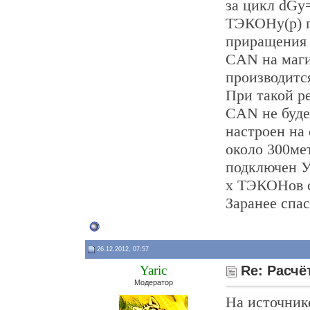
за цикл dGy
ТЭКОНу(р) п
приращения 
CAN на маги
производится
При такой р
CAN не буде
настроен на
около 300ме
подключен У
х ТЭКОНов с
Заранее спас
26.12.2012, 07:57
Yaric
Re: Расчё
Модератор
На источник