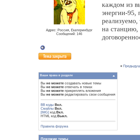
каждом из в
энергии-95, 
реализуемо,
на станцию,
Адрес: Россия, Екатеринбург
Сообщений: 146
договоренно
«
Предыдущ
Ваши права в разделе
Вы
не можете
создавать новые темы
Вы
не можете
отвечать в темах
Вы
не можете
прикреплять вложения
Вы
не можете
редактировать свои сообщения
BB коды
Вкл.
Смайлы
Вкл.
[IMG]
код
Вкл.
HTML код
Выкл.
Правила форума
Похожие темы