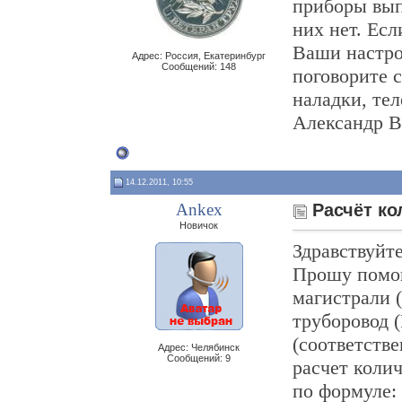
приборы вып
них нет. Есл
Ваши настро
Адрес: Россия, Екатеринбург
Сообщений: 148
поговорите 
наладки, тел
Александр В
14.12.2011, 10:55
Ankex
Расчёт ко
Новичок
Здравствуйте
Прошу помощ
магистрали 
труборовод 
(соответстве
Адрес: Челябинск
Сообщений: 9
расчет коли
по формуле: