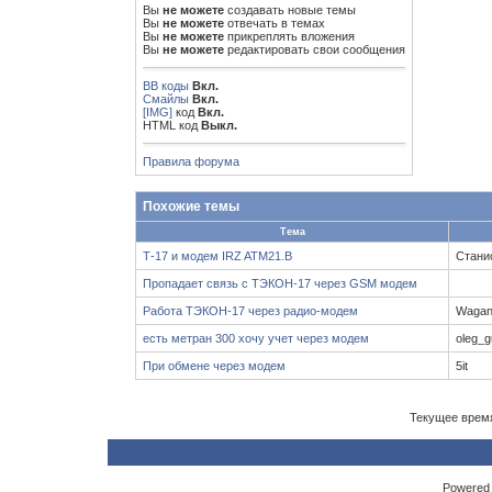
Вы
не можете
создавать новые темы
Вы
не можете
отвечать в темах
Вы
не можете
прикреплять вложения
Вы
не можете
редактировать свои сообщения
BB коды
Вкл.
Смайлы
Вкл.
[IMG]
код
Вкл.
HTML код
Выкл.
Правила форума
Похожие темы
Тема
Т-17 и модем IRZ ATM21.B
Стани
Пропадает связь с ТЭКОН-17 через GSM модем
Работа ТЭКОН-17 через радио-модем
Waga
есть метран 300 хочу учет через модем
oleg_
При обмене через модем
5it
Текущее врем
Powered b