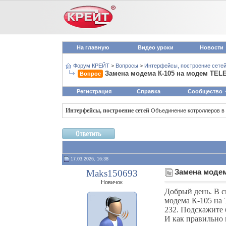
На главную
Видео уроки
Новости
Форум КРЕЙТ
>
Вопросы
>
Интерфейсы, построение сете
Замена модема К-105 на модем TEL
Вопрос
Регистрация
Справка
Сообщество
Интерфейсы, построение сетей
Объединение котроллеров в 
17.03.2026, 16:38
Maks150693
Замена модем
Новичок
Добрый день. В с
модема К-105 на
232. Подскажите 
И как правильно