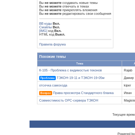
Вы
не можете
создавать новые темы
Вы
не можете
отвечать в темах
Вы
не можете
прикреплять вложения
Вы
не можете
редактировать свои сообщения
BB коды
Вкл.
Смайлы
Вкл.
[IMG]
код
Вкл.
HTML код
Выкл.
Правила форума
Похожие темы
Тема
К-105 - Проблема с видимостью теконов
Rajab
ТЭКОН-19-11 и ТЭКОН-19-05м
Дамир
Проблема
отсечка самохода
kiper
Права просмотра Стандартного бланка
Иван
Вопрос
Совместимость OPC-сервера ТЭКОН
Magiste
Текущее врем
Powered by 