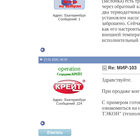
(заслонка) есть т
через обратный к
два термодатчика
Адрес: Екатеринбург
установлен насос
Сообщений: 1
заброшено. Сейча
как его настроит
внешней темпера
исполнительный 
17.01.2020, 09:33
operation
Re: МИР-103
Сотрудник КРЕЙТ
Здравствуйте.
При продаже кон
Адрес: Екатеринбург
С примером готов
Сообщений: 224
ознакомиться на 
ТЭКОН" (технолог