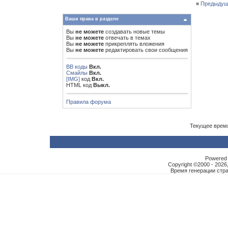
«
Предыдущ
Ваши права в разделе
Вы
не можете
создавать новые темы
Вы
не можете
отвечать в темах
Вы
не можете
прикреплять вложения
Вы
не можете
редактировать свои сообщения
BB коды
Вкл.
Смайлы
Вкл.
[IMG]
код
Вкл.
HTML код
Выкл.
Правила форума
Текущее врем
Powered b
Copyright ©2000 - 2026,
Время генерации ст