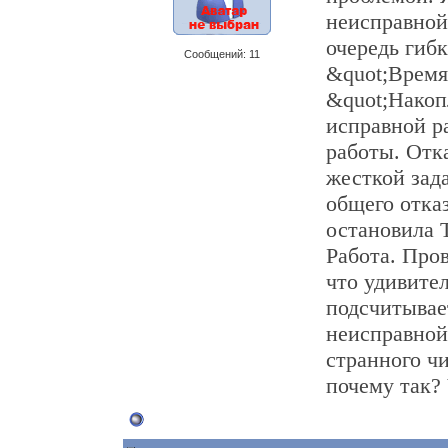
неисправной 
очередь гибк
Сообщений: 11
&quot;Время
&quot;Накоп
исправной р
работы. Отка
жесткой зад
общего отка
остановила 
Работа. Пров
что удивите
подсчитывае
неисправной
странного чи
почему так?