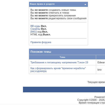
Ваши права в разделе
Вы
не можете
создавать новые темы
Вы
не можете
отвечать в темах
Вы
не можете
прикреплять вложения
Вы
не можете
редактировать свои сообщения
BB коды
Вкл.
Смайлы
Вкл.
[IMG]
код
Вкл.
HTML код
Выкл.
Правила форума
Похожие темы
Тема
Требование к питающему напряжению Тэкон-19
Edwar
Как сформировать архив "времени неработы"
bnv
расходомера.
Текущее врем
Powered b
Copyright ©2000 - 2026,
Время генерации ст