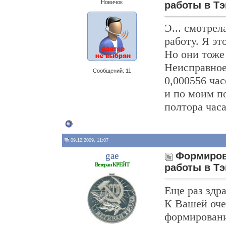
Новичок
работы в Тэ
Э... смотрел
работу. Я эт
Но они тоже
Неисправное
Сообщений: 11
0,000556 час
и по моим п
полтора час
09.12.2009, 11:07
gae
Формиров
Ветеран КРЕЙТ
работы в Тэ
Еще раз здра
К Вашей оче
формировани