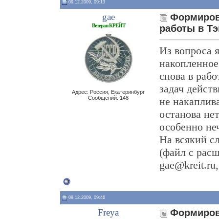
09.12.2009, 09:13
gae
Формиров
Ветеран КРЕЙТ
работы в Тэ
Из вопроса я
накопленное 
снова в рабо
задач действ
Адрес: Россия, Екатеринбург
Сообщений: 148
не накаплива
останова нет
особенно не
На всякий с
(файл с рас
gae@kreit.ru
09.12.2009, 09:46
Freya
Формиров