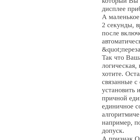
который Вы 
дисплее при
А маленькое
2 секунды, 
после включ
автоматичес
&quot;перез
Так что Ваш
логическая,
хотите. Ост
связанные с
установить 
причной еди
единичное с
алгоритмиче
например, п
допуск.
А признак О