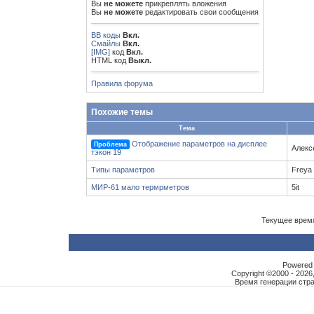
Вы
не можете
прикреплять вложения
Вы
не можете
редактировать свои сообщения
BB коды
Вкл.
Смайлы
Вкл.
[IMG]
код
Вкл.
HTML код
Выкл.
Правила форума
Похожие темы
Тема
Отображение параметров на дисплее
Проблема
Алекс
тэкон 19
Типы параметров
Freya
МИР-61 мало термрметров
5it
Текущее врем
Powered b
Copyright ©2000 - 2026,
Время генерации ст