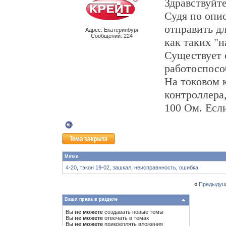
Здравствуйте
Судя по опи
отправить д
Адрес: Екатеринбург
Сообщений: 224
как таких "н
Существует 
работоспосо
На токовом к
контроллера
100 Ом. Если
Метки
4-20
,
тэкон 19-02
,
зашкал
,
неисправнность
,
ошибка
«
Предыдущ
Ваши права в разделе
Вы
не можете
создавать новые темы
Вы
не можете
отвечать в темах
Вы
не можете
прикреплять вложения