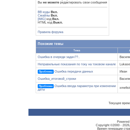
Вы
не можете
редактировать свои сообщения
BB коды
Вкл.
Смайлы
Вкл.
[IMG]
код
Вкл.
HTML код
Выкл.
Правила форума
Похожие темы
Тема
Ошибка в очереди задач??..
Васил
Неправильные показания по току на токовом канале
Lukase
Ошибка передачи данных
Иван
Проблема
Ошибка_итоговой_строки
Васил
Ошибка ввода параметра при изменении
Проблема
xmefist
даты
Текущее врем
Powered b
Copyright ©2000 - 2026,
Время генерации ст