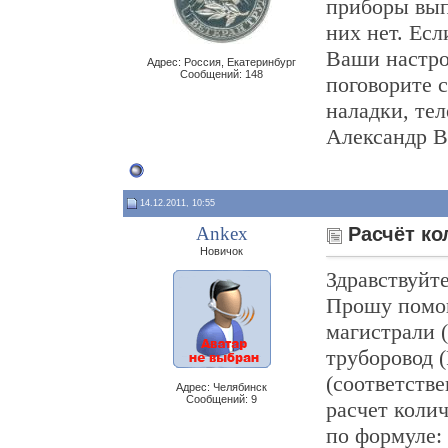
приборы вып
них нет. Есл
Ваши настро
Адрес: Россия, Екатеринбург
Сообщений: 148
поговорите 
наладки, тел
Александр В
14.12.2011, 10:55
Ankex
Расчёт ко
Новичок
Здравствуйте
Прошу помощ
магистрали 
труборовод 
(соответстве
Адрес: Челябинск
Сообщений: 9
расчет коли
по формуле: