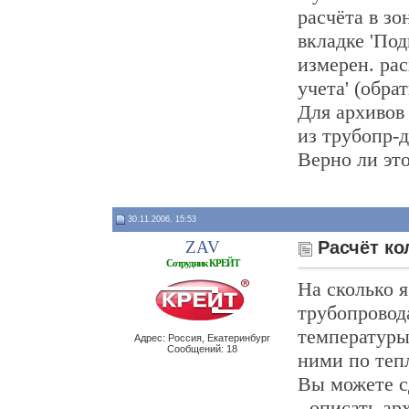
расчёта в зо
вкладке 'Под
измерен. расх
учета' (обрат
Для архивов 
из трубопр-д
Верно ли эт
30.11.2006, 15:53
ZAV
Расчёт ко
Сотрудник КРЕЙТ
На сколько 
трубопровод
температуры
Адрес: Россия, Екатеринбург
Сообщений: 18
ними по теп
Вы можете с
- описать а