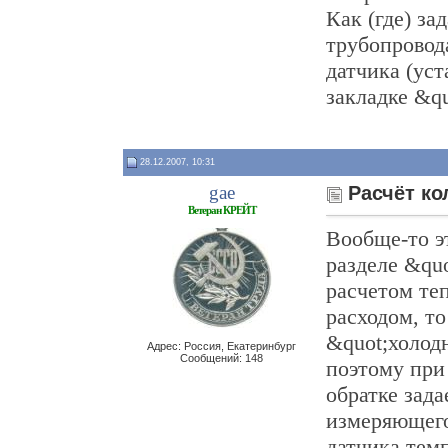
Как (где) за
трубопровод
датчика (уст
закладке &q
28.12.2007, 10:31
gae
Расчёт ко
Ветеран КРЕЙТ
Вообще-то э
разделе &quo
расчетом те
расходом, то
&quot;холод
Адрес: Россия, Екатеринбург
Сообщений: 148
поэтому при
обратке зада
измеряющего
датчика тем