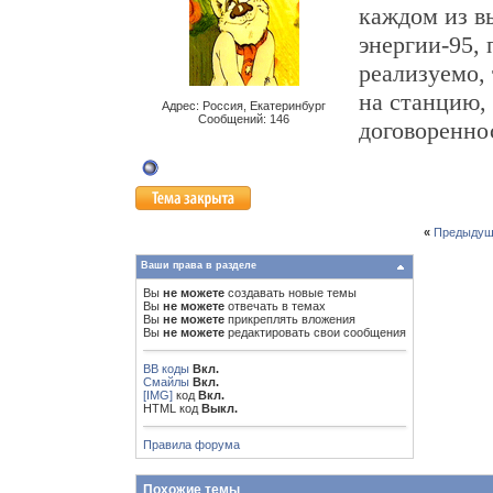
каждом из в
энергии-95, 
реализуемо,
на станцию,
Адрес: Россия, Екатеринбург
Сообщений: 146
договоренно
«
Предыдущ
Ваши права в разделе
Вы
не можете
создавать новые темы
Вы
не можете
отвечать в темах
Вы
не можете
прикреплять вложения
Вы
не можете
редактировать свои сообщения
BB коды
Вкл.
Смайлы
Вкл.
[IMG]
код
Вкл.
HTML код
Выкл.
Правила форума
Похожие темы