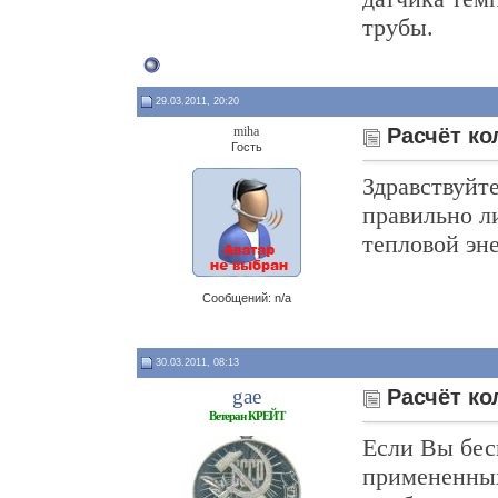
трубы.
29.03.2011, 20:20
miha
Расчёт ко
Гость
Здравствуйте
правильно л
тепловой эн
Сообщений: n/a
30.03.2011, 08:13
gae
Расчёт ко
Ветеран КРЕЙТ
Если Вы бес
примененных