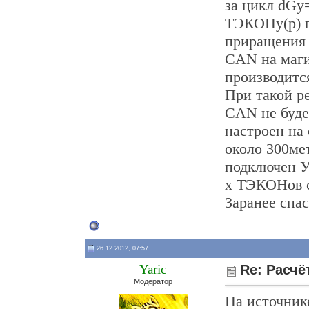
за цикл dGy
ТЭКОНу(р) п
приращения 
CAN на маги
производится
При такой р
CAN не буде
настроен на
около 300ме
подключен У
х ТЭКОНов с
Заранее спас
26.12.2012, 07:57
Yaric
Re: Расчё
Модератор
На источник