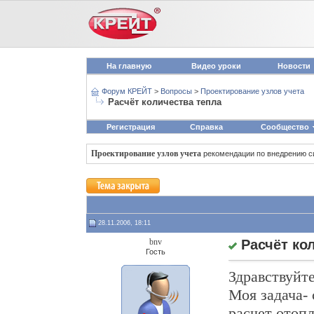
На главную
Видео уроки
Новости
Форум КРЕЙТ
>
Вопросы
>
Проектирование узлов учета
Расчёт количества тепла
Регистрация
Справка
Сообщество
Проектирование узлов учета
рекомендации по внедрению с
28.11.2006, 18:11
bnv
Расчёт ко
Гость
Здравствуйте
Моя задача- 
расчет отопл