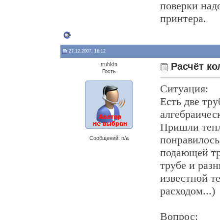
поверки над
принтера.
27.12.2007, 16:12
trubkin
Расчёт ко
Гость
Ситуация:
Есть две тру
алгебраичес
Пришли тепл
понравилось,
Сообщений: n/a
подающей тр
трубе и разн
известной те
расходом...)
Вопрос: