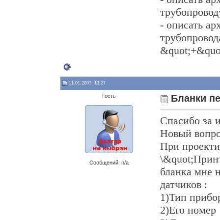
трубопроводу
- описать а
трубопровода
&quot;+&quot
11.01.2007, 13:27
Гость
Бланки п
Спасибо за 
Новый вопро
При проекти
\&quot;Прин
Сообщений: n/a
бланка мне 
датчиков :
1)Тип прибо
2)Его номер