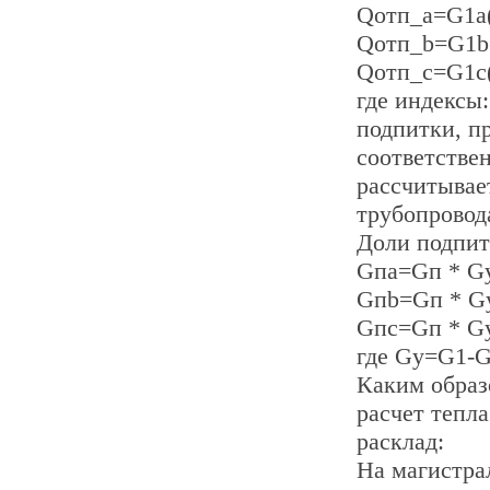
Qотп_а=G1а(
Qотп_b=G1b(
Qотп_c=G1c(
где индексы:
подпитки, п
соответстве
рассчитывае
трубопровода
Доли подпит
Gпa=Gп * G
Gпb=Gп * G
Gпc=Gп * G
где Gу=G1-G
Каким образ
расчет тепл
расклад:
На магистра