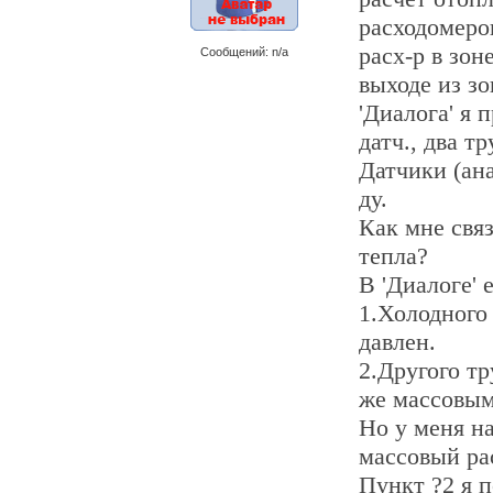
расходомеро
расх-р в зоне
Сообщений: n/a
выходе из з
'Диалога' я 
датч., два т
Датчики (ана
ду.
Как мне связ
тепла?
В 'Диалоге' 
1.Холодного 
давлен.
2.Другого тр
же массовым
Но у меня на 
массовый рас
Пункт ?2 я п