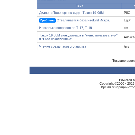
Тема
Диалог и Телепорт не видят Тэкон 19-06М
PiliC
Отваливается база FireBird Искра.
Eg0r
Проблема
Несколько вопросов по Т-17, Т-19
tim
Тэкон 19 05М знак доллара в "меню пользователя"
Алекса
в "Гкал накопленные"
Чтение среза часового архива
lers
Текущее врем
Powered by
Copyright ©2000 - 2026,
Время генерации ст