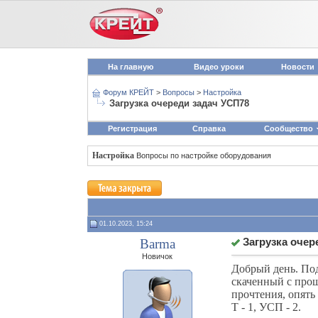
На главную
Видео уроки
Новости
Форум КРЕЙТ
>
Вопросы
>
Настройка
Загрузка очереди задач УСП78
Регистрация
Справка
Сообщество
Настройка
Вопросы по настройке оборудования
01.10.2023, 15:24
Barma
Загрузка очер
Новичок
Добрый день. Под
скаченный с про
прочтения, опять 
Т - 1, УСП - 2.