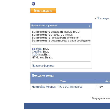
«
Предыдущ
Ваши права в разделе
Вы
не можете
создавать новые темы
Вы
не можете
отвечать в темах
Вы
не можете
прикреплять вложения
Вы
не можете
редактировать свои сообщения
BB коды
Вкл.
Смайлы
Вкл.
[IMG]
код
Вкл.
HTML код
Выкл.
Правила форума
Похожие темы
Тема
Авт
Настройка ModBus RTU в УСП78 исп 03
PSV
Текущее врем