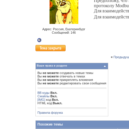
Предположу, что 
протоколу Modbu
Для взаимодейств
Для взаимодейств
Адрес: Россия, Екатеринбург
Сообщений: 146
«
Предыдущ
Ваши права в разделе
Вы
не можете
создавать новые темы
Вы
не можете
отвечать в темах
Вы
не можете
прикреплять вложения
Вы
не можете
редактировать свои сообщения
BB коды
Вкл.
Смайлы
Вкл.
[IMG]
код
Вкл.
HTML код
Выкл.
Правила форума
Похожие темы