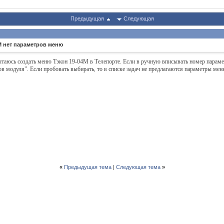
Предыдущая
Следующая
М нет параметров меню
таюсь создать меню Тэкон 19-04М в Телепорте. Если в ручную вписывать номер параметр
ов модуля". Если пробовать выбирать, то в списке задач не предлагаются параметры мен
«
Предыдущая тема
|
Следующая тема
»