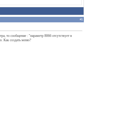
#
1
а, то сообщение : "параметр 8066 отсутствует в
ю. Как создать меню?