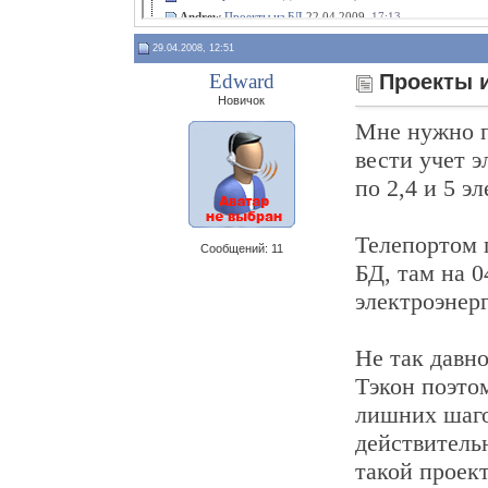
Andrew
Проекты из БД
22.04.2009,
17:13
Andrew
Проекты из БД
06.05.2009,
14:30
29.04.2008, 12:51
Freya
Проекты из БД
07.09.2009,
11:44
Edward
Проекты 
gae
Проекты из БД
07.09.2009,
15:30
Новичок
Мне нужно п
вести учет 
по 2,4 и 5 э
Телепортом 
Сообщений: 11
БД, там на 0
электроэнерг
Не так давн
Тэкон поэтом
лишних шаго
действительн
такой проек