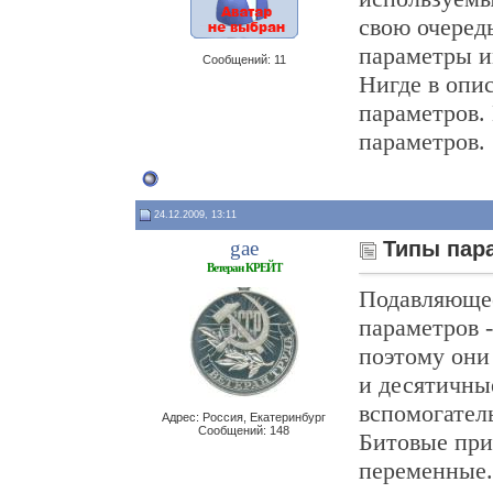
свою очередь
параметры им
Сообщений: 11
Нигде в опи
параметров.
параметров.
24.12.2009, 13:11
gae
Типы пар
Ветеран КРЕЙТ
Подавляюще
параметров 
поэтому они
и десятичны
вспомогатель
Адрес: Россия, Екатеринбург
Сообщений: 148
Битовые при
переменные.