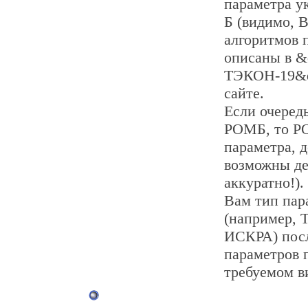
параметра у
Б (видимо, В
алгоритмов 
описаны в &
ТЭКОН-19&qu
сайте.
Если очеред
РОМБ, то РО
параметра, д
возможны де
аккуратно!).
Вам тип пар
(например, 
ИСКРА) посл
параметров 
требуемом в