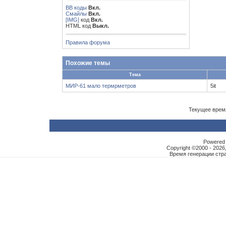
BB коды
Вкл.
Смайлы
Вкл.
[IMG]
код
Вкл.
HTML код
Выкл.
Правила форума
Похожие темы
Тема
МИР-61 мало термрметров
5it
Текущее врем
Powered b
Copyright ©2000 - 2026,
Время генерации ст