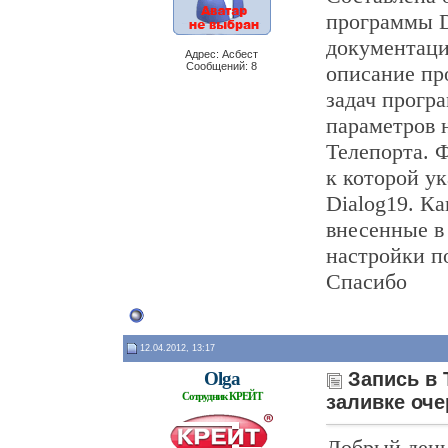
программы D
документации
Адрес: Асбест
Сообщений: 8
описание пр
задач програ
параметров н
Телепорта. 
к которой ук
Dialog19. Ка
внесенные в
настройки п
Спасибо
12.04.2012, 13:17
Olga
Запись в 
Сотрудник КРЕЙТ
заливке оче
Добрый день