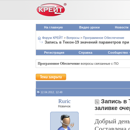
На главную
Видео уроки
Новости
Форум КРЕЙТ
>
Вопросы
>
Программное Обеспечение
Запись в Тeкон-19 значений параметров при
Регистрация
Справка
Сообщество
Программное Обеспечение
вопросы связанные с ПО
12.04.2012, 12:48
Ruric
Запись в 
Новичок
заливке оче
Добрый день
Составлена 