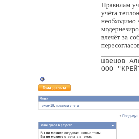
Правилам уч
учёта тепло
необходимо 
модернезиро
влечёт за с
пересогласо
___________
Швецов Ал
ООО "КРЕЙ
Метки
тэкон-19
,
правила учета
«
Предыдущ
Ваши права в разделе
Вы
не можете
создавать новые темы
Вы
не можете
отвечать в темах