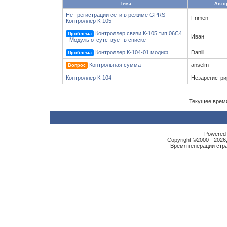
Тема
Авто
Нет регистрации сети в режиме GPRS
Frimen
Контроллер К-105
Контроллер связи К-105 тип 06С4
Проблема
Иван
- Модуль отсутствует в списке
Контроллер К-104-01 модиф.
Daniil
Проблема
Контрольная сумма
anselm
Вопрос
Контроллер К-104
Незарегистр
Текущее врем
Powered b
Copyright ©2000 - 2026,
Время генерации ст