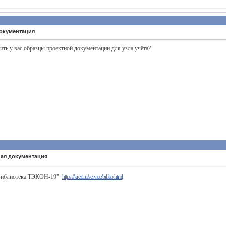
окументация
ть у вас образцы проектной документации для узла учёта?
ная документация
"Библиотека ТЭКОН-19"
https://kreit.ru/service/biblio.html