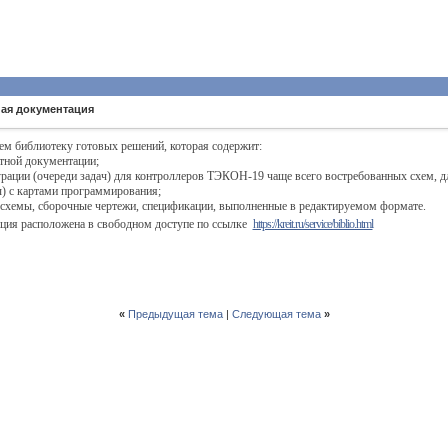
ная документация
м библиотеку готовых решений, которая содержит:
тной документации;
рации (очереди задач) для контроллеров ТЭКОН-19 чаще всего востребованных схем, для
ы) с картами программирования;
 схемы, сборочные чертежи, спецификации, выполненные в редактируемом формате.
ция расположена в свободном доступе по ссылке
https://kreit.ru/service/biblio.html
«
Предыдущая тема
|
Следующая тема
»