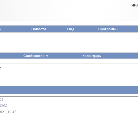
ИН
и
Новости
FAQ
Программы
Сообщество
Календарь
и
03
12:32
2021,
10:47