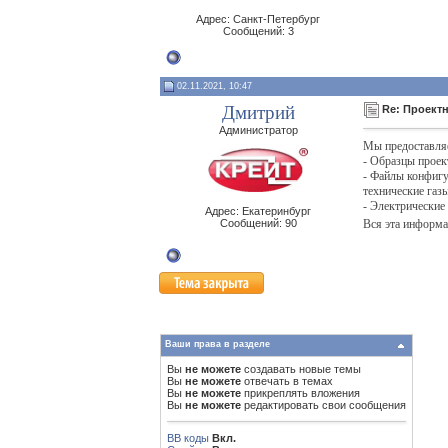
Адрес: Санкт-Петербург
Сообщений: 3
02.11.2021, 10:47
Дмитрий
Re: Проект
Администратор
Мы предоставляе
- Образцы проек
- Файлы конфигу
технические газ
- Электрические
Адрес: Екатеринбург
Сообщений: 90
Вся эта информа
Ваши права в разделе
Вы
не можете
создавать новые темы
Вы
не можете
отвечать в темах
Вы
не можете
прикреплять вложения
Вы
не можете
редактировать свои сообщения
BB коды
Вкл.