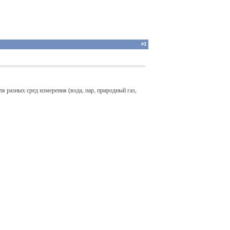
#
3
 разных сред измерения (вода, пар, природный газ,