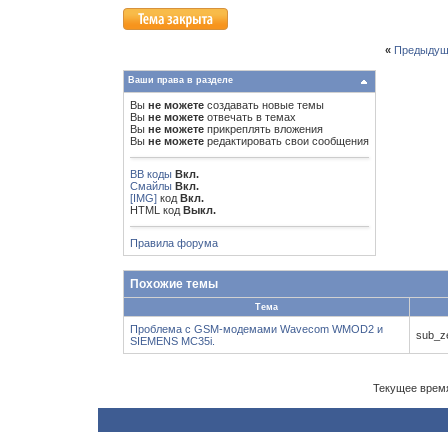
«
Предыдущ
Ваши права в разделе
Вы
не можете
создавать новые темы
Вы
не можете
отвечать в темах
Вы
не можете
прикреплять вложения
Вы
не можете
редактировать свои сообщения
BB коды
Вкл.
Смайлы
Вкл.
[IMG]
код
Вкл.
HTML код
Выкл.
Правила форума
Похожие темы
Тема
Проблема с GSM-модемами Wavecom WMOD2 и
sub_z
SIEMENS MC35i.
Текущее врем