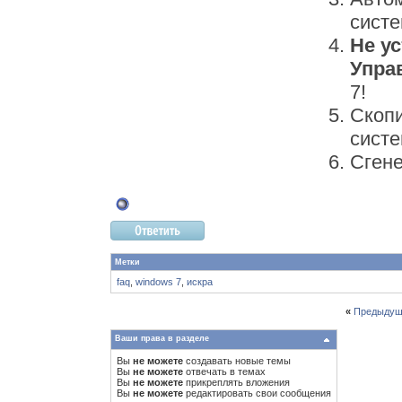
сист
Не у
Упра
7!
Скопи
сист
Сген
Метки
faq
,
windows 7
,
искра
«
Предыдущ
Ваши права в разделе
Вы
не можете
создавать новые темы
Вы
не можете
отвечать в темах
Вы
не можете
прикреплять вложения
Вы
не можете
редактировать свои сообщения