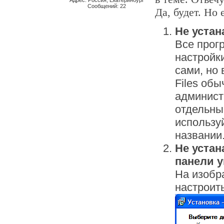
Адрес: Россия, Екатеринбург
Сообщений: 22
Да, будет. Но
Не устан
Все прог
настройки
сами, но 
Files об
админист
отдельный
использу
названии
Не устан
панели у
На изобр
настроить