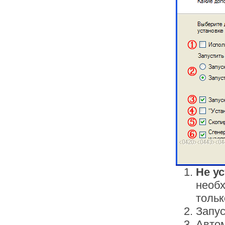
Не у
необх
толь
Запус
Автом