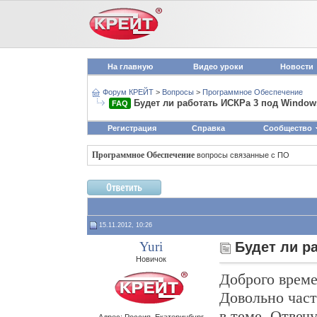
На главную
Видео уроки
Новости
Форум КРЕЙТ
>
Вопросы
>
Программное Обеспечение
Будет ли работать ИСКРа 3 под Window
FAQ
Регистрация
Справка
Сообщество
Программное Обеспечение
вопросы связанные с ПО
15.11.2012, 10:26
Yuri
Будет ли р
Новичок
Доброго време
Довольно час
в теме. Отвечу