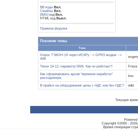
BB коды
Вкл.
Смайлы
Вкл.
[IMG]
код
Вкл.
HTML код
Выкл.
Правила форума
Похожие темы
Тема
Опрос ТЭКОН-19 через ИСКРу --> GPRS модем -->
evgen
A98
Текон 19-12, параметр 0505. Как он работает?
Freya
Как сформировать архив "времени неработы"
bnv
расходомера.
В прайсе на оборудование цены с НДС или без НДС?
wild
Текущее врем
Powered b
Copyright ©2000 - 2026,
Время генерации ст