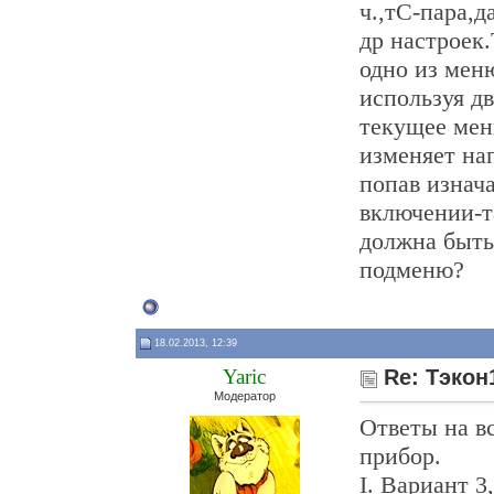
ч.,тС-пара,д
др настроек.
одно из мен
используя д
текущее мен
изменяет на
попав изнач
включении-т
должна быть
подменю?
18.02.2013, 12:39
Yaric
Re: Тэкон
Модератор
Ответы на в
прибор.
I. Вариант 3