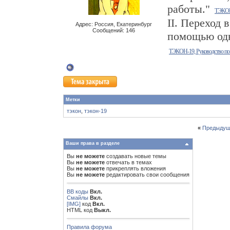
работы."
ТЭКОН-
II. Переход 
Адрес: Россия, Екатеринбург
Сообщений: 146
помощью одн
ТЭКОН-19, Руководство по 
Метки
тэкон
,
тэкон-19
«
Предыдущ
Ваши права в разделе
Вы
не можете
создавать новые темы
Вы
не можете
отвечать в темах
Вы
не можете
прикреплять вложения
Вы
не можете
редактировать свои сообщения
BB коды
Вкл.
Смайлы
Вкл.
[IMG]
код
Вкл.
HTML код
Выкл.
Правила форума