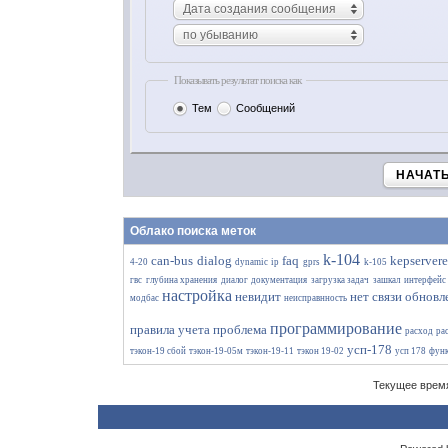
Дата создания сообщения
по убыванию
Показывать результат поиска как
Тем
Сообщений
НАЧАТ
Облако поиска меток
k-104
can-bus
dialog
faq
kepserver
4-20
dynamic ip
gprs
k-105
гвс
глубина хранения
диалог
документация
загрузка задач
зашкал
интерфейс
настройка
невидит
нет связи
обновл
модбас
неисправнность
программирование
правила учета
проблема
расход
ра
усп-178
тэкон-19 сбой
тэкон-19-05м
тэкон-19-11
тэкон 19-02
усп 178
функ
Текущее врем