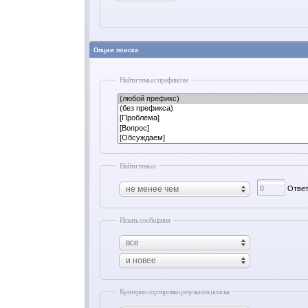
Опции поиска
Найти темы с префиксом
Найти темы с
Ответ
не менее чем
Искать сообщения
все
и новее
Критерии сортировки результата поиска