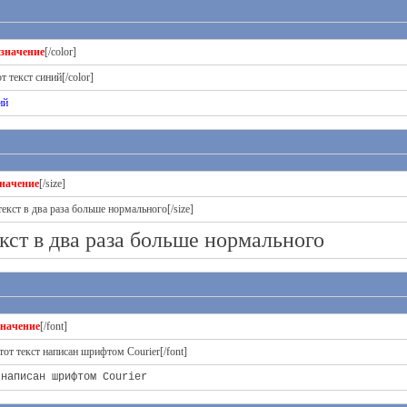
значение
[/color]
т текст синий[/color]
ий
начение
[/size]
текст в два раза больше нормального[/size]
кст в два раза больше нормального
значение
[/font]
Этот текст написан шрифтом Courier[/font]
 написан шрифтом Courier