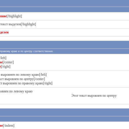
ение
[/highlight]
 текст выделен[/highlight]
ыделен
ли правому краю и по центру соответственно.
/left]
ие
[/center]
е
[/right]
т выровнен по левому краю[/left]
кст выровнен по центру[/center]
кст выровнен по правому краю[/right]
ровнен по левому краю
Этот текст выровнен по центру
ие
[/indent]