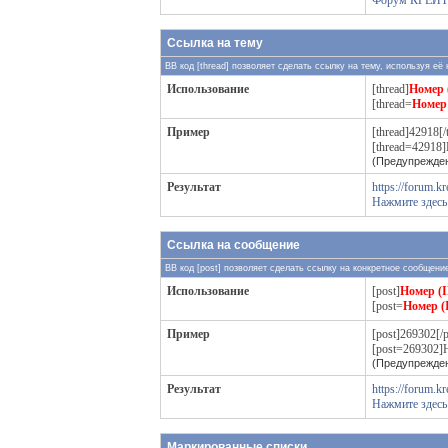
Форум КРЕЙТ
Ссылка на тему
BB код [thread] позволяет сделать ссылку на тему, используя её
Использование
[thread]
Номер 
[thread=
Номер 
Пример
[thread]42918[/
[thread=42918]
(Предупрежден
Результат
https://forum.k
Нажмите здесь
Ссылка на сообщение
BB код [post] позволяет сделать ссылку на конкретное сообщени
Использование
[post]
Номер (
[post=
Номер (
Пример
[post]269302[/p
[post=269302]Н
(Предупрежден
Результат
https://forum.
Нажмите здесь
Маркированные списки