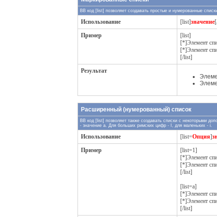
BB код [list] позволяет создавать простые и нумерованные спис
Использование
[list]
значение
[
Пример
[list]
[*]Элемент спи
[*]Элемент спи
[/list]
Результат
Элеме
Элеме
Расширенный (нумерованный) список
BB код [list] позволяет также создавать списки с некоторыми д
- значение а. Для больших римских цифр - I, для маленьких - i.
Использование
[list=
Опция
]
з
Пример
[list=1]
[*]Элемент спи
[*]Элемент спи
[/list]
[list=a]
[*]Элемент спи
[*]Элемент спи
[/list]