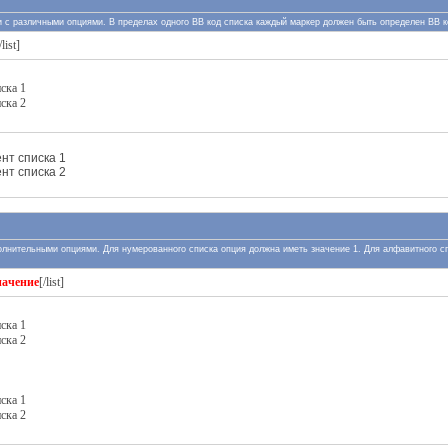
ки с различными опциями. В пределах одного BB код списка каждый маркер должен быть определен BB ко
/list]
ска 1
ска 2
нт списка 1
нт списка 2
ополнительными опциями. Для нумерованного списка опция должна иметь значение 1. Для алфавитного с
начение
[/list]
ска 1
ска 2
ска 1
ска 2