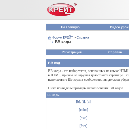
На главную
Видео урок
Форум КРЕЙТ
>
Справка
BB коды
Регистрация
Справка
BB код
BB коды - это набор тегов, основанных на языке HTM
в HTML, причём не нарушая целостность страницы. Во
использовать BB коды в сообщениях, вы должны убедит
Ниже приведены примеры использования BB кодов.
BB коды
[b]
,
[i]
,
[u]
[color]
[size]
[font]