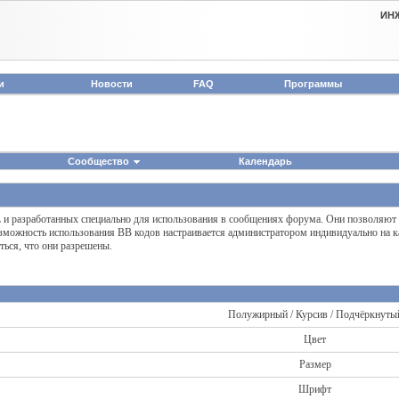
ИН
и
Новости
FAQ
Программы
Сообщество
Календарь
L и разработанных специально для использования в сообщениях форума. Они позволяют
зможность использования BB кодов настраивается администратором индивидуально на к
ься, что они разрешены.
Полужирный / Курсив / Подчёркнуты
Цвет
Размер
Шрифт