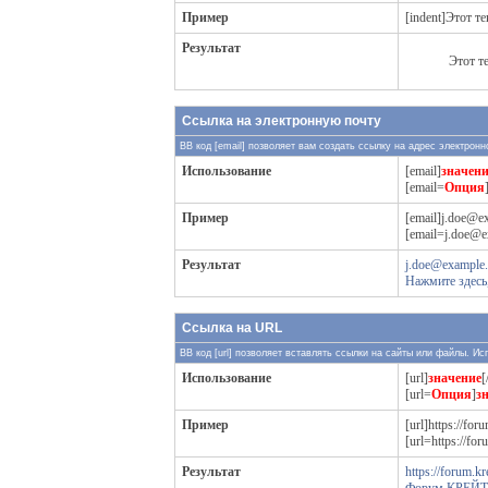
Пример
[indent]Этот те
Результат
Этот т
Ссылка на электронную почту
BB код [email] позволяет вам создать ссылку на адрес электрон
Использование
[email]
значени
[email=
Опция
Пример
[email]j.doe@e
[email=j.doe@e
Результат
j.doe@example
Нажмите здесь
Ссылка на URL
BB код [url] позволяет вставлять ссылки на сайты или файлы. И
Использование
[url]
значение
[
[url=
Опция
]
з
Пример
[url]https://foru
[url=https://fo
Результат
https://forum.kre