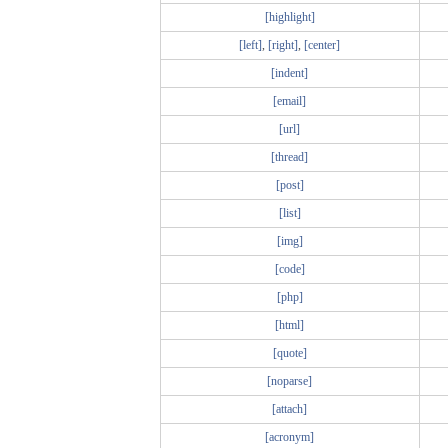
[highlight]
[left]
,
[right]
,
[center]
[indent]
[email]
[url]
[thread]
[post]
[list]
[img]
[code]
[php]
[html]
[quote]
[noparse]
[attach]
[acronym]