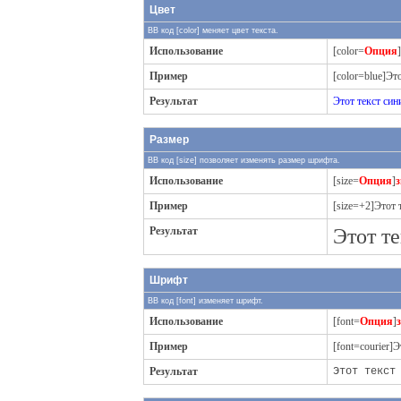
Цвет
BB код [color] меняет цвет текста.
Использование
[color=
Опция
]
Пример
[color=blue]Это
Результат
Этот текст син
Размер
BB код [size] позволяет изменять размер шрифта.
Использование
[size=
Опция
]
з
Пример
[size=+2]Этот 
Результат
Этот те
Шрифт
BB код [font] изменяет шрифт.
Использование
[font=
Опция
]
Пример
[font=courier]
Результат
Этот текст