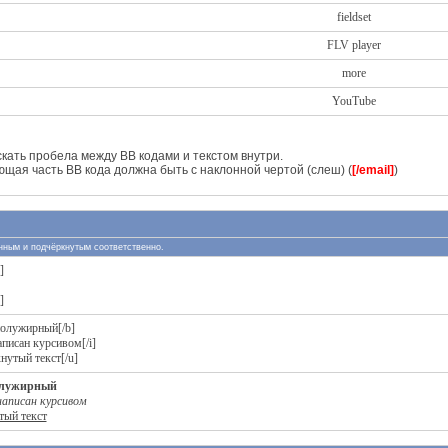
fieldset
FLV player
more
YouTube
скать пробела между BB кодами и текстом внутри.
ющая часть BB кода должна быть с наклонной чертой (слеш) (
[/email]
)
лонным и подчёркнутым соответственно.
]
]
полужирный[/b]
аписан курсивом[/i]
нутый текст[/u]
олужирный
аписан курсивом
тый текст