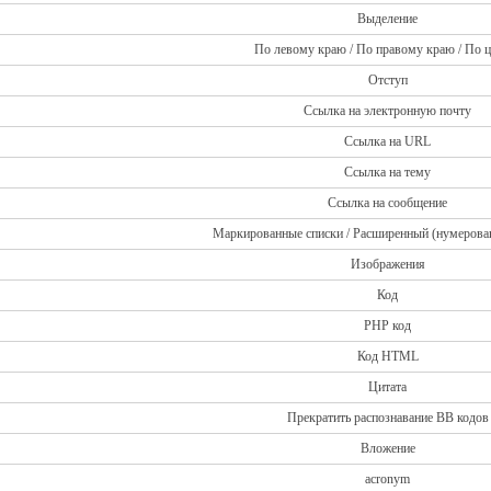
Выделение
По левому краю / По правому краю / По ц
Отступ
Ссылка на электронную почту
Ссылка на URL
Ссылка на тему
Ссылка на сообщение
Маркированные списки / Расширенный (нумерова
Изображения
Код
PHP код
Код HTML
Цитата
Прекратить распознавание BB кодов
Вложение
acronym