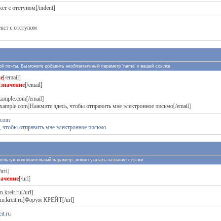
кст с отступом[/indent]
екст с отступом
ной почты. Вы можете добавить необязательный параметр 'name' к вашей ссылке.
е
[/email]
]
значение
[/email]
xample.com[/email]
xample.com]Нажмите здесь, чтобы отправить мне электронное письмо[/email]
.com
, чтобы отправить мне электронное письмо
спользуя дополнительный параметр, можно указать название ссылки.
/url]
начение
[/url]
m.kreit.ru[/url]
rum.kreit.ru]Форум КРЕЙТ[/url]
it.ru