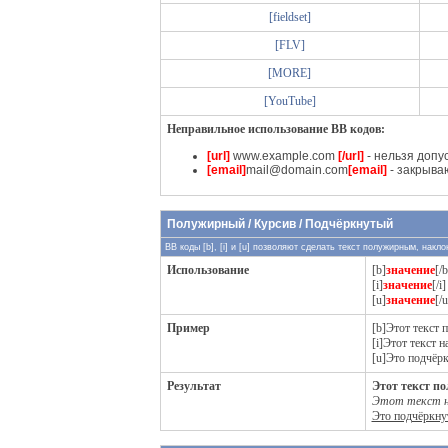
[fieldset]
[FLV]
[MORE]
[YouTube]
Неправильное использование BB кодов:
[url]
www.example.com
[/url]
- нельзя допу
[email]
mail@domain.com
[email]
- закрыва
Полужирный / Курсив / Подчёркнутый
BB коды [b], [i] и [u] позволяют сделать текст полужирным, нак
Использование
[b]
значение
[/b
[i]
значение
[/i]
[u]
значение
[/u
Пример
[b]Этот текст 
[i]Этот текст н
[u]Это подчёрк
Результат
Этот текст п
Этот текст н
Это подчёркну