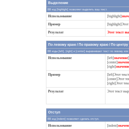
Выделение
BB код [highlight] позволяет выделить ваш текст.
Использование
[highlight]
знач
Пример
[highlight]Этот
Результат
Этот текст в
По левому краю / По правому краю / По центру
BB коды [left], [right] и [center] выравнивают текст по левому и
Использование
[left]
значение
[
[center]
значен
[right]
значени
Пример
[left]Этот текс
[center]Этот те
[right]Этот те
Результат
Этот текст вы
Отступ
BB код [indent] позволяет сделать отступ.
Использование
[indent]
значен