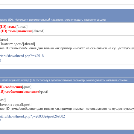
 номер (ID). Используя дополнительный параметр, можно указать название ссылки.
(ID) темы
[/thread]
(ID) темы
]
значение
[/thread]
thread]
Нажмите здесь![/thread]
ие: ID темы/сообщения дан только как пример и может не ссылаться на существующу
reit.ru/showthread.php?t=42918
!
е, используя его номер (ID). Используя дополнительный параметр, можно указать название ссылки.
ID) сообщения
[/post]
ID) сообщения
]
значение
[/post]
ost]
ажмите здесь![/post]
ие: ID темы/сообщения дан только как пример и может не ссылаться на существующу
kreit.ru/showthread.php?p=269302#post269302
!