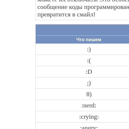
сообщение коды программировани
превратится в смайл!
Что пишем
:)
:(
:D
;)
8)
:nerd:
:crying:
:angry: