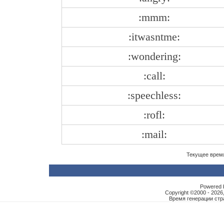
:mmm:
:itwasntme:
:wondering:
:call:
:speechless:
:rofl:
:mail:
Текущее врем
Powered b
Copyright ©2000 - 2026,
Время генерации ст