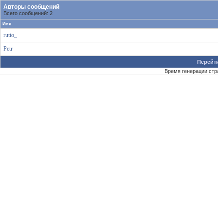
Авторы сообщений
Всего сообщений: 2
Имя
rutto_
Petr
Перейти
Время генерации ст