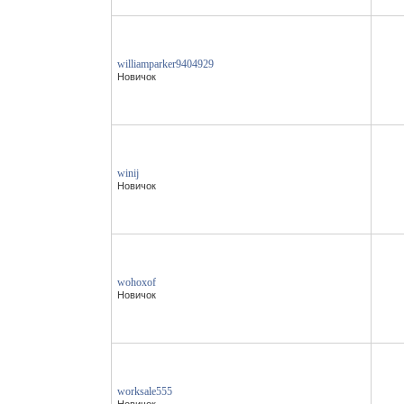
williamparker9404929
Новичок
winij
Новичок
wohoxof
Новичок
worksale555