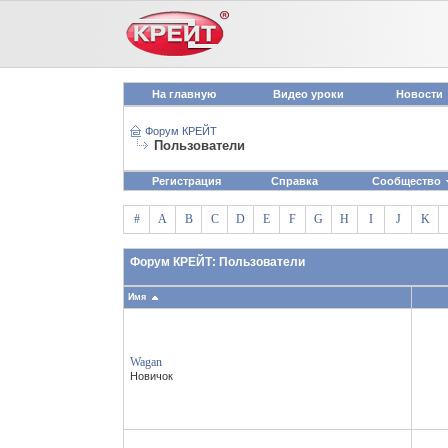
На главную
Видео уроки
Новости
Форум КРЕЙТ
Пользователи
Регистрация
Справка
Сообщество
#
A
B
C
D
E
F
G
H
I
J
K
Форум КРЕЙТ: Пользователи
Имя
Wagan
Новичок