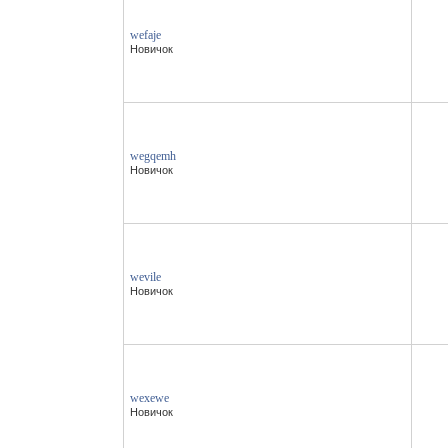
wefaje
Новичок
wegqemh
Новичок
wevile
Новичок
wexewe
Новичок