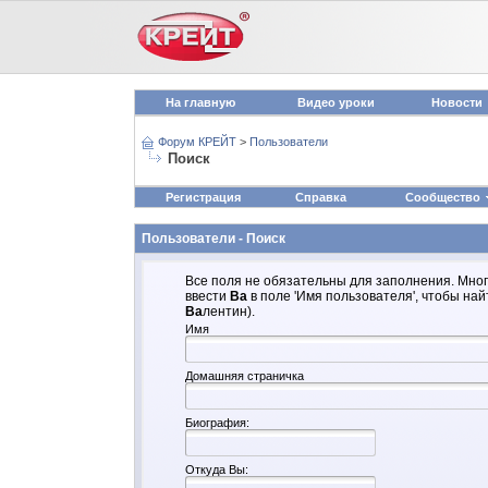
На главную
Видео уроки
Новости
Форум КРЕЙТ
>
Пользователи
Поиск
Регистрация
Справка
Сообщество
Пользователи - Поиск
Все поля не обязательны для заполнения. Мног
ввести
Ва
в поле 'Имя пользователя', чтобы на
Ва
лентин).
Имя
Домашняя страничка
Биография:
Откуда Вы: