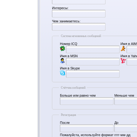
Интересы:
Чем занимаетесь:
Система мгновенных сообщений
Номер ICQ
Имя в AIM
Имя в MSN
Имя в Yah
Имя в Skype
Счётчик сообщений
Больше или равно чем
Меньше чем
Регистрация
После
До
Пожалуйста, используйте формат гггг-мм-дд