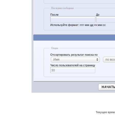
Последнее сообщение
После
До
Используйте формат: гггг-мм-дд чч:мм:сс
Опции
Отсортировать результат поиска по
Имя
по во
Число пользователей на страницу
НАЧАТ
Текущее врем