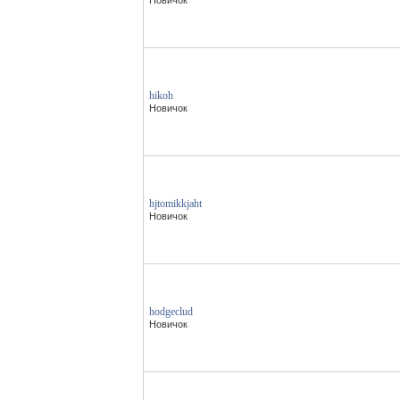
Новичок
hikoh
Новичок
hjtomikkjaht
Новичок
hodgeclud
Новичок