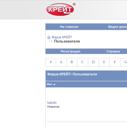
На главную
Видео урок
Форум КРЕЙТ
Пользователи
Регистрация
Справка
#
A
B
C
D
E
F
G
Форум КРЕЙТ: Пользователи
Имя
habobi
Новичок