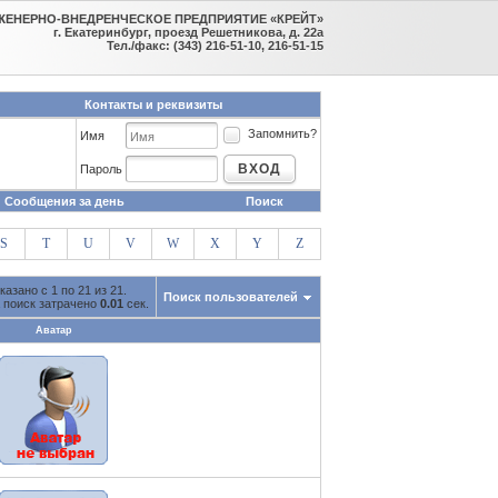
ЖЕНЕРНО-ВНЕДРЕНЧЕСКОЕ ПРЕДПРИЯТИЕ «КРЕЙТ»
г. Екатеринбург, проезд Решетникова, д. 22а
Тел./факс: (343) 216-51-10, 216-51-15
Контакты и реквизиты
Запомнить?
Имя
ВХОД
Пароль
Сообщения за день
Поиск
S
T
U
V
W
X
Y
Z
казано с 1 по 21 из 21.
Поиск пользователей
 поиск затрачено
0.01
сек.
Аватар