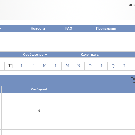
ИН
и
Новости
FAQ
Программы
Сообщество
Календарь
[
H
]
I
J
K
L
M
N
O
P
Q
R
По
На
Сообщений
0