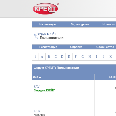
На главную
Видео уроки
Новости
Форум КРЕЙТ
Пользователи
Регистрация
Справка
Сообщество
#
A
B
C
D
E
F
G
H
I
J
K
Форум КРЕЙТ: Пользователи
Имя
Сооб
ZAV
Сотрудник КРЕЙТ
ZETs
Новичок