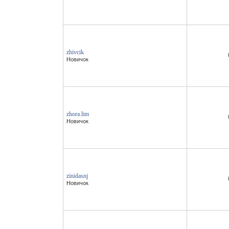
zhivcik
Новичок
zhora.lim
Новичок
zinidasnj
Новичок