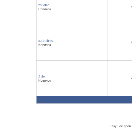
zouotee
Новичок
zudrmiclez
Новичок
Zylo
Новичок
Текущее врем