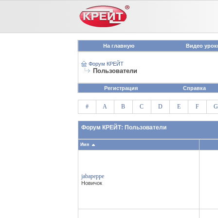
На главную
Видео урок
Форум КРЕЙТ
Пользователи
Регистрация
Справка
#
A
B
C
D
E
F
G
Форум КРЕЙТ: Пользователи
Имя
jabapeppe
Новичок