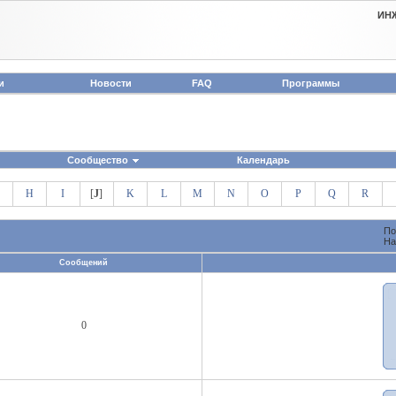
ИН
и
Новости
FAQ
Программы
Сообщество
Календарь
H
I
[
J
]
K
L
M
N
O
P
Q
R
По
На
Сообщений
0