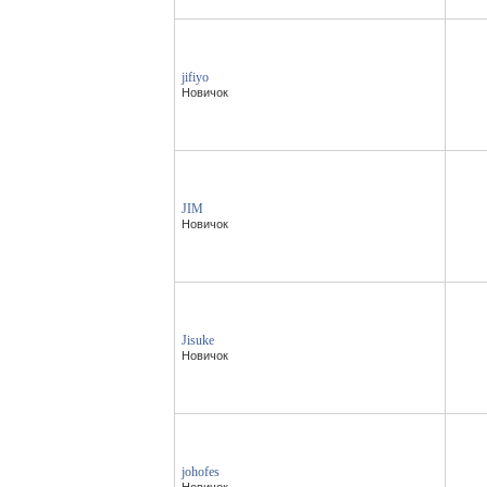
jifiyo
Новичок
JIM
Новичок
Jisuke
Новичок
johofes