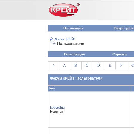
На главную
Видео урок
Форум КРЕЙТ
Пользователи
Регистрация
Справка
#
A
B
C
D
E
F
G
Форум КРЕЙТ: Пользователи
Имя
hodgeclud
Новичок