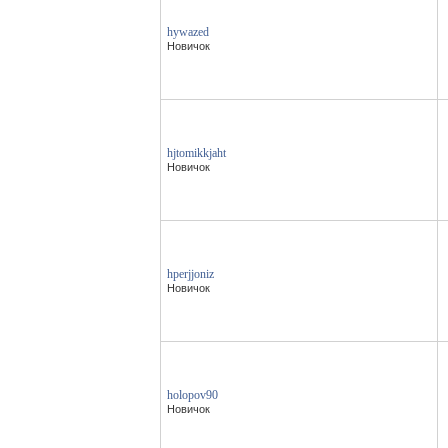
hywazed
Новичок
hjtomikkjaht
Новичок
hperjjoniz
Новичок
holopov90
Новичок