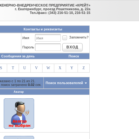
ЖЕНЕРНО-ВНЕДРЕНЧЕСКОЕ ПРЕДПРИЯТИЕ «КРЕЙТ»
г. Екатеринбург, проезд Решетникова, д. 22а
Тел./факс: (343) 216-51-10, 216-51-15
Контакты и реквизиты
Запомнить?
Имя
ВХОД
Пароль
Сообщения за день
Поиск
S
T
U
V
W
X
Y
Z
казано с 1 по 21 из 21.
Поиск пользователей
 поиск затрачено
0.02
сек.
Аватар