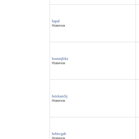
hapal
Новичок
hounnjfekz
Новичок
heiskanchj
Новичок
hehiwgab
Новичок