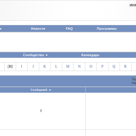
ИН
и
Новости
FAQ
Программы
Сообщество
Календарь
[
H
]
I
J
K
L
M
N
O
P
Q
R
По
На
Сообщений
0