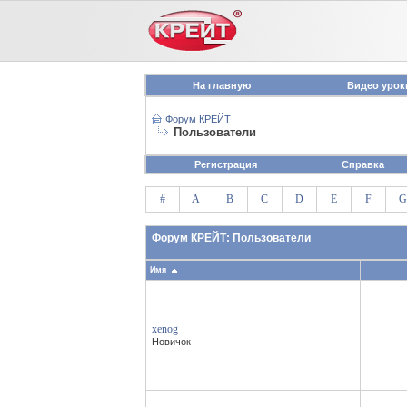
На главную
Видео урок
Форум КРЕЙТ
Пользователи
Регистрация
Справка
#
A
B
C
D
E
F
G
Форум КРЕЙТ: Пользователи
Имя
xenog
Новичок