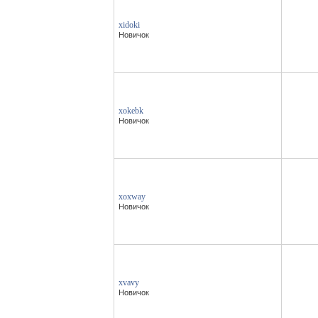
xidoki
Новичок
xokebk
Новичок
xoxway
Новичок
xvavy
Новичок