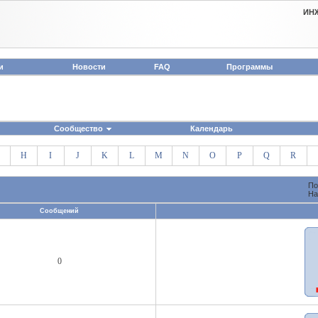
ИН
и
Новости
FAQ
Программы
Сообщество
Календарь
H
I
J
K
L
M
N
O
P
Q
R
По
На
Сообщений
0