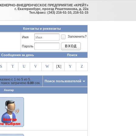
ЖЕНЕРНО-ВНЕДРЕНЧЕСКОЕ ПРЕДПРИЯТИЕ «КРЕЙТ»
г. Екатеринбург, проезд Решетникова, д. 22а
Тел./факс: (343) 216-51-10, 216-51-15
Контакты и реквизиты
Запомнить?
Имя
ВХОД
Пароль
Сообщения за день
Поиск
S
T
U
V
W
[
X
]
Y
Z
казано с 1 по 5 из 5.
Поиск пользователей
 поиск затрачено
0.00
сек.
Аватар