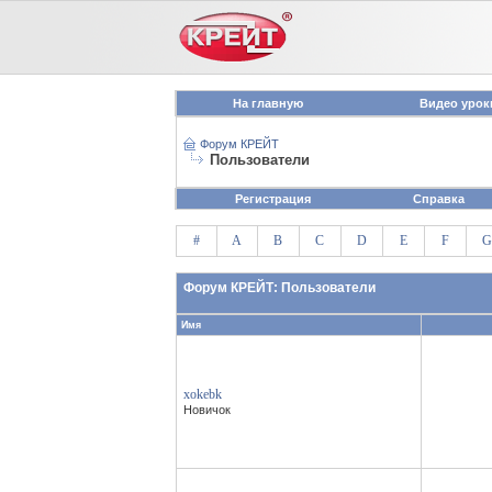
На главную
Видео урок
Форум КРЕЙТ
Пользователи
Регистрация
Справка
#
A
B
C
D
E
F
G
Форум КРЕЙТ: Пользователи
Имя
xokebk
Новичок