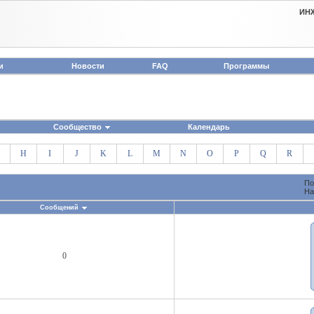
ИН
и
Новости
FAQ
Программы
Сообщество
Календарь
H
I
J
K
L
M
N
O
P
Q
R
По
На
Сообщений
0