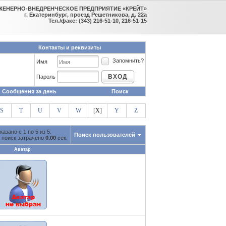
ЖЕНЕРНО-ВНЕДРЕНЧЕСКОЕ ПРЕДПРИЯТИЕ «КРЕЙТ»
г. Екатеринбург, проезд Решетникова, д. 22а
Тел./факс: (343) 216-51-10, 216-51-15
Контакты и реквизиты
Запомнить?
Имя
ВХОД
Пароль
Сообщения за день
Поиск
S
T
U
V
W
[
X
]
Y
Z
казано с 1 по 5 из 5.
Поиск пользователей
 поиск затрачено
0.00
сек.
Аватар