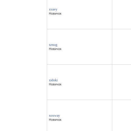
xvavy
Новичок
xenog
Новичок
xidoki
Новичок
xoxway
Новичок