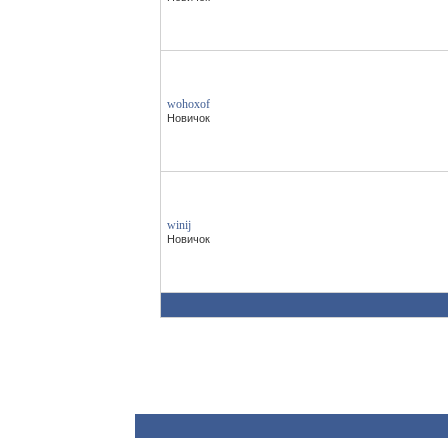
wohoxof
Новичок
winij
Новичок