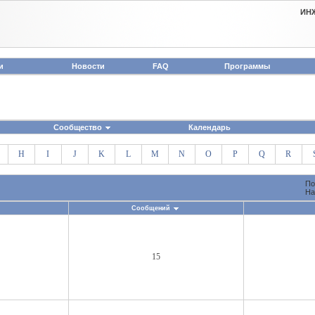
ИН
и
Новости
FAQ
Программы
Сообщество
Календарь
H
I
J
K
L
M
N
O
P
Q
R
По
На
Сообщений
15