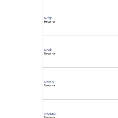
wefaje
Новичок
wevile
Новичок
wexewe
Новичок
wegqemh
Новичок