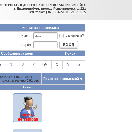
ЖЕНЕРНО-ВНЕДРЕНЧЕСКОЕ ПРЕДПРИЯТИЕ «КРЕЙТ»
г. Екатеринбург, проезд Решетникова, д. 22а
Тел./факс: (343) 216-51-10, 216-51-15
Контакты и реквизиты
Запомнить?
Имя
ВХОД
Пароль
Сообщения за день
Поиск
S
T
U
V
[
W
]
X
Y
Z
казано с 1 по 11 из 11.
Поиск пользователей
 поиск затрачено
0.01
сек.
Аватар