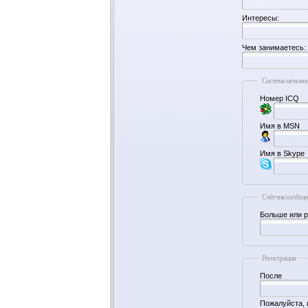
Интересы:
Чем занимаетесь:
Система мгнове
Номер ICQ
Имя в MSN
Имя в Skype
Счётчик сообще
Больше или 
Регистрация
После
Пожалуйста, 