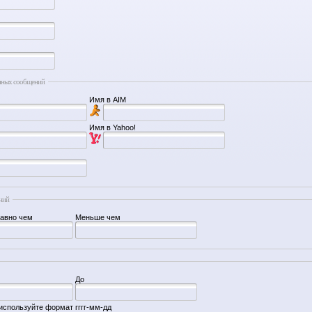
нных сообщений
Имя в AIM
Имя в Yahoo!
ний
равно чем
Меньше чем
До
используйте формат гггг-мм-дд