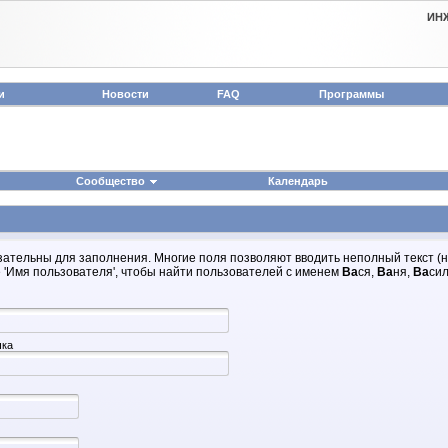
ИН
и
Новости
FAQ
Программы
Сообщество
Календарь
зательны для заполнения. Многие поля позволяют вводить неполный текст (
 'Имя пользователя', чтобы найти пользователей с именем
Ва
ся,
Ва
ня,
Ва
сил
чка