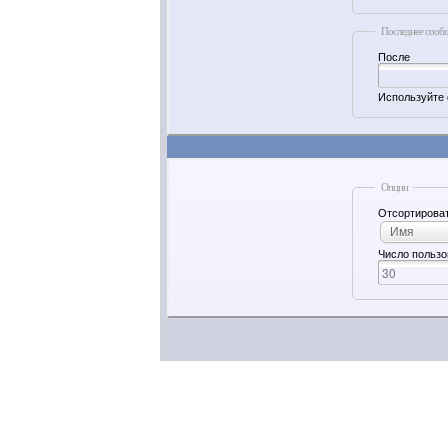
Последнее сооб
После
Используйте 
Опции
Отсортироват
Имя
Число пользо