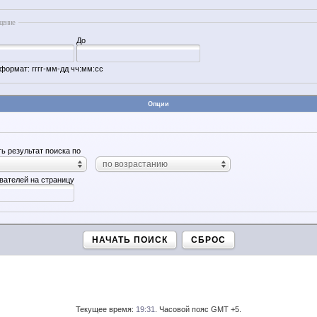
щение
До
формат: гггг-мм-дд чч:мм:сс
Опции
ь результат поиска по
по возрастанию
вателей на страницу
НАЧАТЬ ПОИСК
СБРОС
Текущее время:
19:31
. Часовой пояс GMT +5.