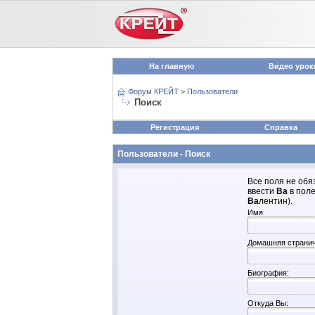
На главную
Видео урок
Форум КРЕЙТ
>
Пользователи
Поиск
Регистрация
Справка
Пользователи - Поиск
Все поля не обя
ввести
Ва
в поле
Ва
лентин).
Имя
Домашняя страни
Биография:
Откуда Вы: