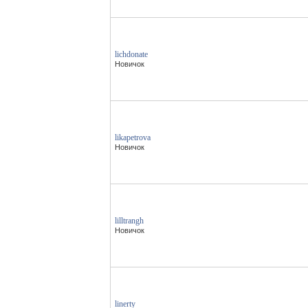
lichdonate
Новичок
likapetrova
Новичок
lilltrangh
Новичок
linerty