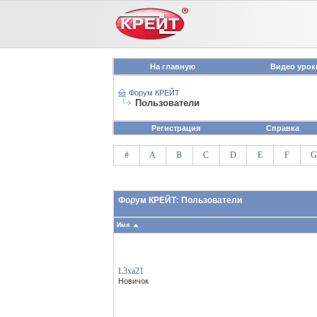
На главную
Видео урок
Форум КРЕЙТ
Пользователи
Регистрация
Справка
#
A
B
C
D
E
F
G
Форум КРЕЙТ: Пользователи
Имя
L3xa21
Новичок