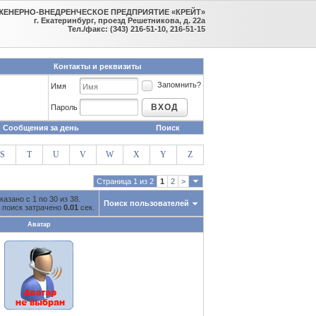
ЖЕНЕРНО-ВНЕДРЕНЧЕСКОЕ ПРЕДПРИЯТИЕ «КРЕЙТ»
г. Екатеринбург, проезд Решетникова, д. 22а
Тел./факс: (343) 216-51-10, 216-51-15
Контакты и реквизиты
Запомнить?
Имя
ВХОД
Пароль
Сообщения за день
Поиск
S
T
U
V
W
X
Y
Z
Страница 1 из 2
1
2
>
казано с 1 по 30 из 38.
Поиск пользователей
 поиск затрачено
0.01
сек.
Аватар