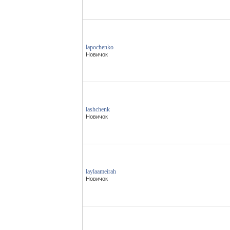
lapochenko
Новичок
lashchenk
Новичок
laylaameirah
Новичок