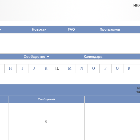
ИН
и
Новости
FAQ
Программы
Сообщество
Календарь
H
I
J
K
[
L
]
M
N
O
P
Q
R
По
На
Сообщений
0