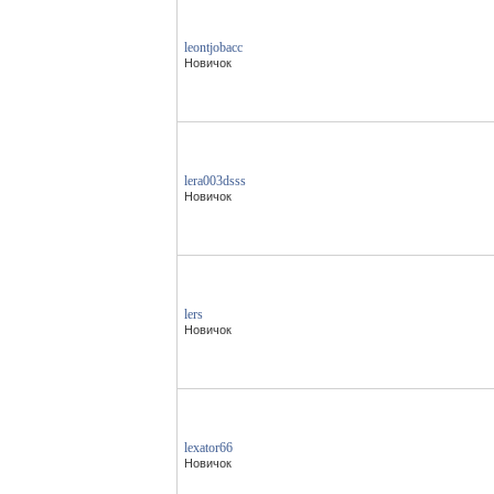
leontjobacc
Новичок
lera003dsss
Новичок
lers
Новичок
lexator66
Новичок