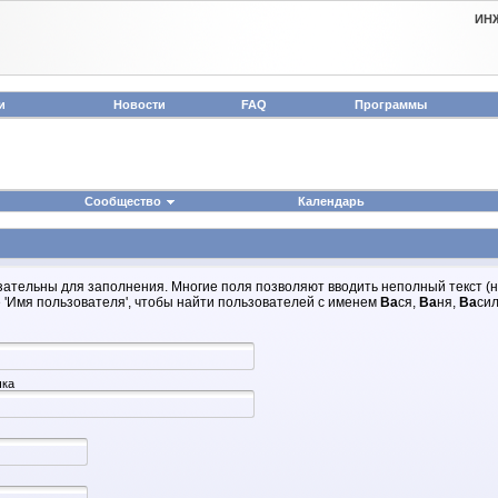
ИН
и
Новости
FAQ
Программы
Сообщество
Календарь
зательны для заполнения. Многие поля позволяют вводить неполный текст (
 'Имя пользователя', чтобы найти пользователей с именем
Ва
ся,
Ва
ня,
Ва
сил
чка