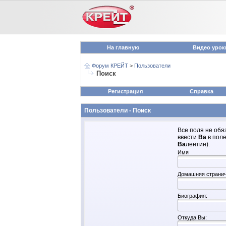
На главную
Видео урок
Форум КРЕЙТ
>
Пользователи
Поиск
Регистрация
Справка
Пользователи - Поиск
Все поля не обя
ввести
Ва
в поле
Ва
лентин).
Имя
Домашняя страни
Биография:
Откуда Вы: