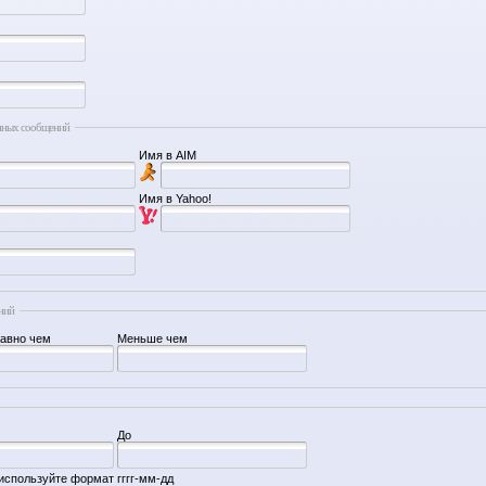
нных сообщений
Имя в AIM
Имя в Yahoo!
ний
равно чем
Меньше чем
До
используйте формат гггг-мм-дд