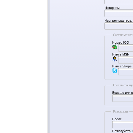
Интересы:
Чем занимаетесь:
Система мгнове
Номер ICQ
Имя в MSN
Имя в Skype
Счётчик сообще
Больше или 
Регистрация
После
Пожалуйста, 