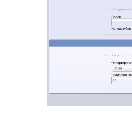
Последнее сооб
После
Используйте 
Опции
Отсортироват
Имя
Число пользо