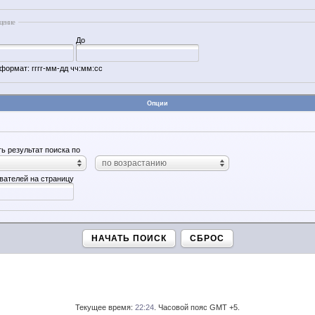
щение
До
формат: гггг-мм-дд чч:мм:сс
Опции
ь результат поиска по
по возрастанию
вателей на страницу
НАЧАТЬ ПОИСК
СБРОС
Текущее время:
22:24
. Часовой пояс GMT +5.