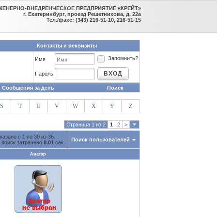
ЖЕНЕРНО-ВНЕДРЕНЧЕСКОЕ ПРЕДПРИЯТИЕ «КРЕЙТ»
г. Екатеринбург, проезд Решетникова, д. 22а
Тел./факс: (343) 216-51-10, 216-51-15
Контакты и реквизиты
Запомнить?
Имя
ВХОД
Пароль
Сообщения за день
Поиск
S
T
U
V
W
X
Y
Z
Страница 1 из 2
1
2
>
казано с 1 по 30 из 36.
Поиск пользователей
 поиск затрачено
0.01
сек.
Аватар