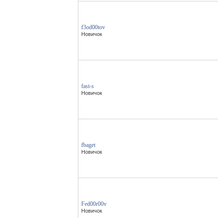
f3od00tov
Новичок
fast-s
Новичок
fbaget
Новичок
Fed00r00v
Новичок