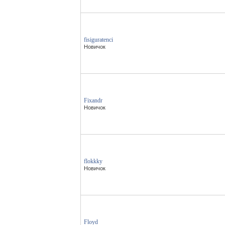
fisiguratenci
Новичок
Fixandr
Новичок
flokkky
Новичок
Floyd