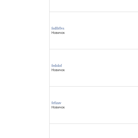
fed0r0vs
Новичок
fedolof
Новичок
fefizav
Новичок