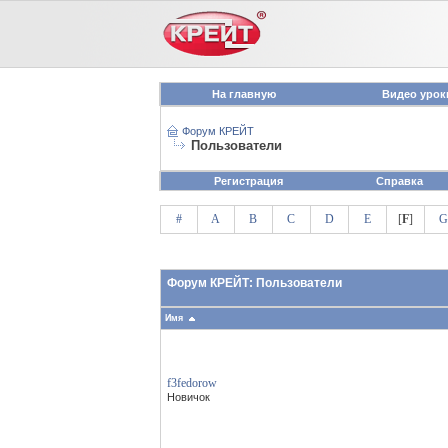
На главную
Видео урок
Форум КРЕЙТ
Пользователи
Регистрация
Справка
#
A
B
C
D
E
[
F
]
G
Форум КРЕЙТ: Пользователи
Имя
f3fedorow
Новичок