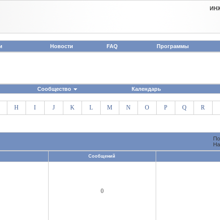
ИН
и
Новости
FAQ
Программы
Сообщество
Календарь
H
I
J
K
L
M
N
O
P
Q
R
По
На
Сообщений
0