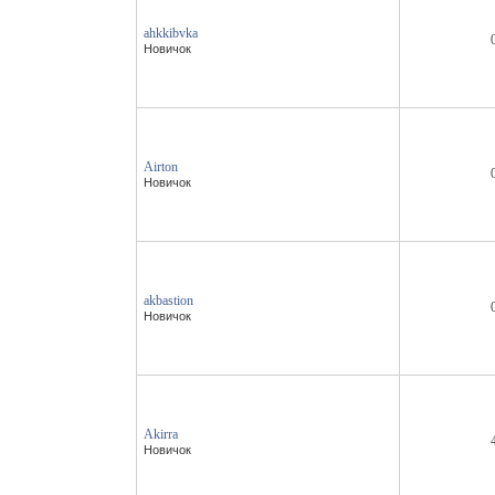
ahkkibvka
Новичок
Airton
Новичок
akbastion
Новичок
Akirra
Новичок