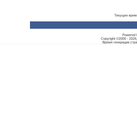
Текущее врем
Powered b
Copyright ©2000 - 2026,
Время генерации ст