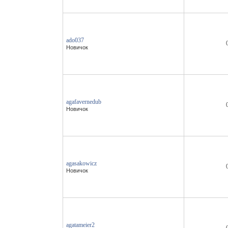
ado037
Новичок
agafavernedub
Новичок
agasakowicz
Новичок
agatameier2