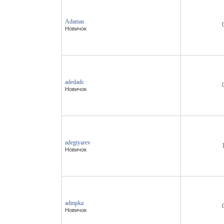
Adamas
Новичок
adedadc
Новичок
adegtyarev
Новичок
admpka
Новичок