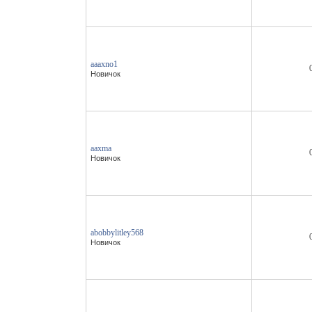
aaaxno1
Новичок
aaxma
Новичок
abobbylitley568
Новичок