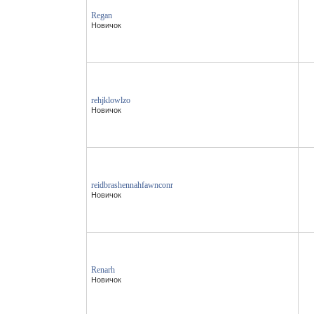
Regan
Новичок
rehjklowlzo
Новичок
reidbrashennahfawnconr
Новичок
Renarh
Новичок