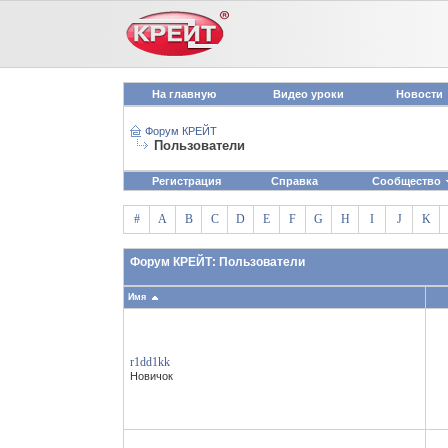
На главную
Видео уроки
Новости
Форум КРЕЙТ
Пользователи
Регистрация
Справка
Сообщество
#
A
B
C
D
E
F
G
H
I
J
K
Форум КРЕЙТ: Пользователи
Имя
r1dd1kk
Новичок