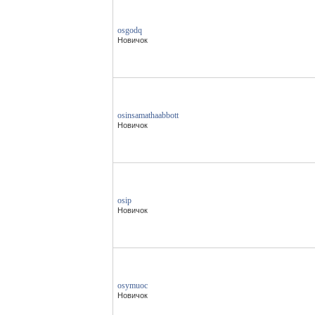
osgodq
Новичок
osinsamathaabbott
Новичок
osip
Новичок
osymuoc
Новичок