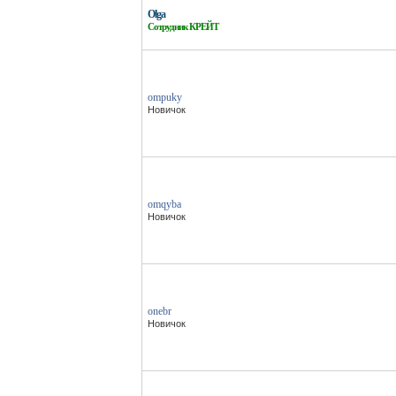
Olga
Сотрудник КРЕЙТ
ompuky
Новичок
omqyba
Новичок
onebr
Новичок