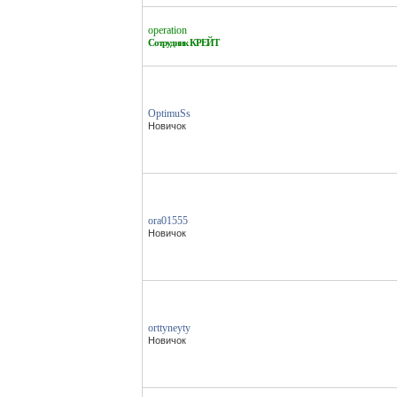
operation
Сотрудник КРЕЙТ
OptimuSs
Новичок
ora01555
Новичок
orttyneyty
Новичок