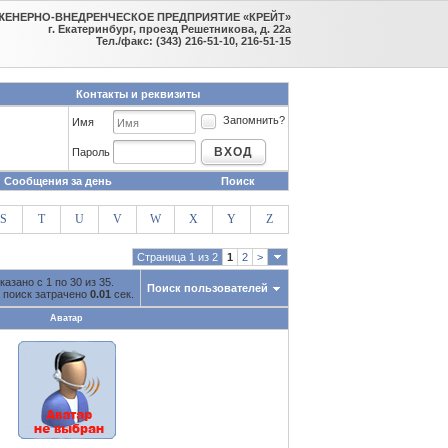
ЖЕНЕРНО-ВНЕДРЕНЧЕСКОЕ ПРЕДПРИЯТИЕ «КРЕЙТ»
г. Екатеринбург, проезд Решетникова, д. 22а
Тел./факс: (343) 216-51-10, 216-51-15
Контакты и реквизиты
Запомнить?
Имя
ВХОД
Пароль
Сообщения за день
Поиск
S
T
U
V
W
X
Y
Z
Страница 1 из 2
1
2
>
казано с 1 по 30 из 35.
Поиск пользователей
 поиск затрачено
0.01
сек.
Аватар