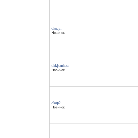
okaqyf
Новичок
okkjsanhesr
Новичок
okop2
Новичок