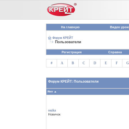
На главную
Видео урок
Форум КРЕЙТ
Пользователи
Регистрация
Справка
#
A
B
C
D
E
F
G
Форум КРЕЙТ: Пользователи
Имя
oazka
Новичок