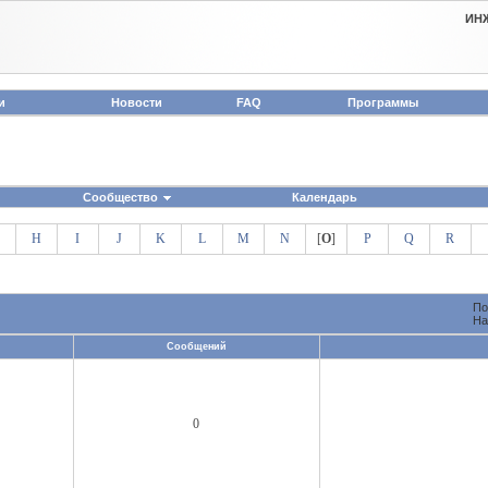
ИН
и
Новости
FAQ
Программы
Сообщество
Календарь
H
I
J
K
L
M
N
[
O
]
P
Q
R
По
На
Сообщений
0