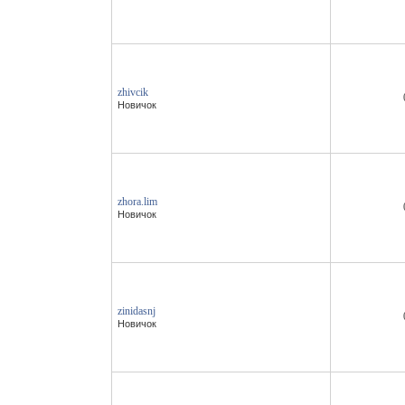
zhivcik
Новичок
zhora.lim
Новичок
zinidasnj
Новичок