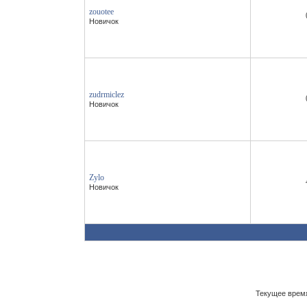
zouotee
Новичок
zudrmiclez
Новичок
Zylo
Новичок
Текущее врем