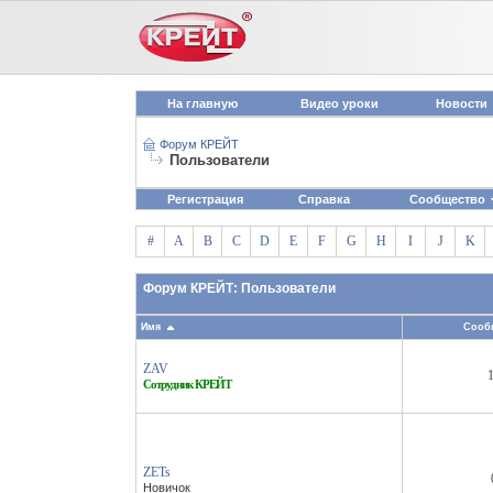
На главную
Видео уроки
Новости
Форум КРЕЙТ
Пользователи
Регистрация
Справка
Сообщество
#
A
B
C
D
E
F
G
H
I
J
K
Форум КРЕЙТ: Пользователи
Имя
Сооб
ZAV
Сотрудник КРЕЙТ
ZETs
Новичок