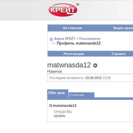
На главную
Видео урок
Форум КРЕЙТ
>
Пользователи
Профиль matwnasda12
Регистрация
Справка
matwnasda12
Новичок
Последняя активность:
22.06.2023
13:18
Обо мне
Статистика
О matwnasda12
Откуда Вы
казань