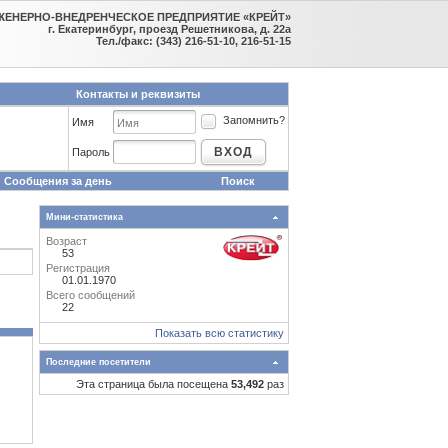
ЖЕНЕРНО-ВНЕДРЕНЧЕСКОЕ ПРЕДПРИЯТИЕ «КРЕЙТ»
г. Екатеринбург, проезд Решетникова, д. 22а
Тел./факс: (343) 216-51-10, 216-51-15
Контакты и реквизиты
Запомнить?
Имя
ВХОД
Пароль
Сообщения за день
Поиск
Мини-статистика
Возраст
53
Регистрация
01.01.1970
Всего сообщений
22
Показать всю статистику
Последние посетители
Эта страница была посещена
53,492
раз