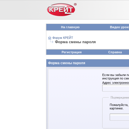
На главную
Видео урок
Форум КРЕЙТ
Форма смены пароля
Регистрация
Справка
Форма смены пароля
Если вы забыли п
инструкция по см
Адрес электронно
Подтверждение
Пожалуйста,
картинке.