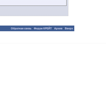
Обратная связь
-
Форум КРЕЙТ
-
Архив
-
Вверх