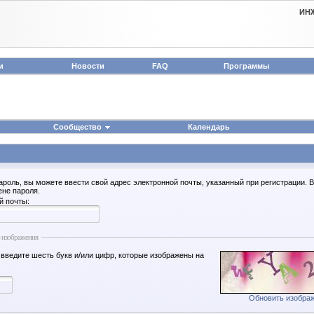
ИН
и
Новости
FAQ
Программы
Сообщество
Календарь
ароль, вы можете ввести свой адрес электронной почты, указанный при регистрации. 
ене пароля.
й почты:
 изображения
 введите шесть букв и/или цифр, которые изображены на
Обновить изобра