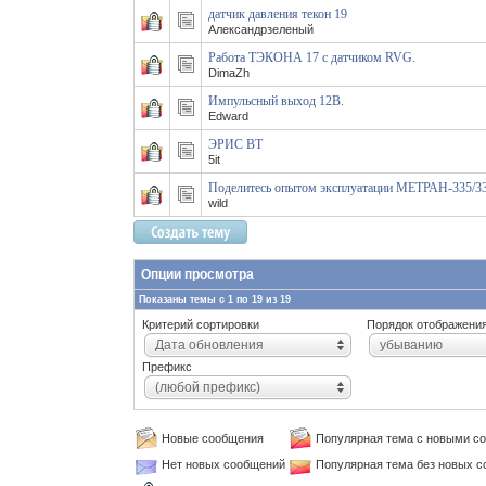
датчик давления текон 19
Александрзеленый
Работа ТЭКОНА 17 с датчиком RVG.
DimaZh
Импульсный выход 12В.
Edward
ЭРИС ВТ
5it
Поделитесь опытом эксплуатации МЕТРАН-335/3
wild
Опции просмотра
Показаны темы с 1 по 19 из 19
Критерий сортировки
Порядок отображени
Дата обновления
убыванию
Префикс
(любой префикс)
Новые сообщения
Популярная тема с новыми с
Нет новых сообщений
Популярная тема без новых 