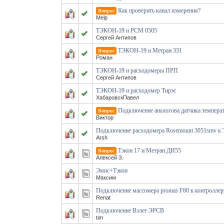
Как проверить канал измерения?
Вопрос
Melp
ТЭКОН-19 и РСМ 0505
Сергей Антипов
ТЭКОН-19 и Метран 331
Вопрос
Роман
ТЭКОН-19 и расходомеры ПРП
Сергей Антипов
ТЭКОН-19 и расходомер Тирэс
ХабаровскПавел
Подключение аналогова датчика темпера
Вопрос
Виктор
Подключение расходомера Rosemount 3051smv 
Arsh
Тэкон 17 и Метран ДИ55
Вопрос
Алексей З.
Эмис+Тэкон
Максим
Подключение массомера promas F80 к контроллер
Renat
Подключение Взлет ЭРСВ
tim