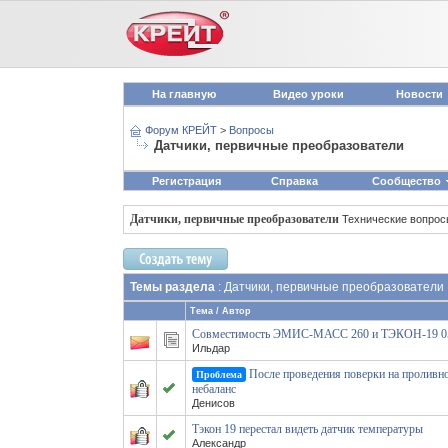
На главную
Видео уроки
Новости
Форум КРЕЙТ
>
Вопросы
Датчики, первичные преобразователи
Регистрация
Справка
Сообщество
Датчики, первичные преобразователи
Технические вопро
Темы раздела
: Датчики, первичные преобразователи
Тема
/
Автор
Совместимость ЭМИС‑МАСС 260 и ТЭКОН‑19 
Ильдар
После проведения поверки на проливн
Проблема
небаланс
Денисов
Тэкон 19 перестал видеть датчик температуры
Александр