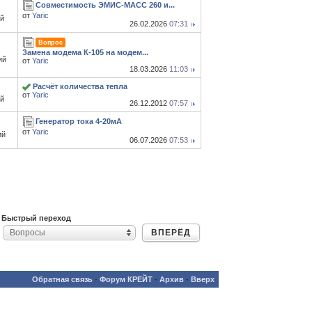
Совместимость ЭМИС‑МАСС 260 и...
от
Yaric
й
26.02.2026
07:31
Вопрос
Замена модема К-105 на модем...
ий
от
Yaric
18.03.2026
11:03
Расчёт количества тепла
от
Yaric
й
26.12.2012
07:57
Генератор тока 4-20мА
от
Yaric
ий
06.07.2026
07:53
Быстрый переход
ВПЕРЁД
Вопросы
Обратная связь
-
Форум КРЕЙТ
-
Архив
-
Вверх