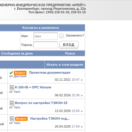
ЖЕНЕРНО-ВНЕДРЕНЧЕСКОЕ ПРЕДПРИЯТИЕ «КРЕЙТ»
г. Екатеринбург, проезд Решетникова, д. 22а
Тел./факс: (343) 216-51-10, 216-51-15
Контакты и реквизиты
Запомнить?
Имя
ВХОД
Пароль
Сообщения за день
Поиск
Искать в этом разделе
Проектная документация
Вопрос
от
Дмитрий
й
02.11.2021
10:47
К-105-05 + OPC Натали
от
Yaric
ий
06.02.2026
15:36
Вопрос по настройке ТЭКОН-19
от
Yaric
ий
12.02.2026
13:04
Настройка ТЭКОН под...
Вопрос
от
Yaric
ний
20.04.2026
17:04