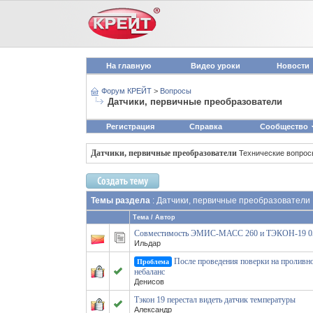
На главную
Видео уроки
Новости
Форум КРЕЙТ
>
Вопросы
Датчики, первичные преобразователи
Регистрация
Справка
Сообщество
Датчики, первичные преобразователи
Технические вопро
Темы раздела
: Датчики, первичные преобразователи
Тема
/
Автор
Совместимость ЭМИС‑МАСС 260 и ТЭКОН‑19 
Ильдар
После проведения поверки на проливн
Проблема
небаланс
Денисов
Тэкон 19 перестал видеть датчик температуры
Александр