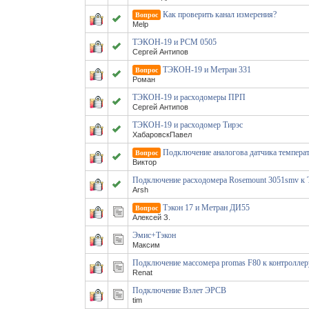
Как проверить канал измерения?
Вопрос
Melp
ТЭКОН-19 и РСМ 0505
Сергей Антипов
ТЭКОН-19 и Метран 331
Вопрос
Роман
ТЭКОН-19 и расходомеры ПРП
Сергей Антипов
ТЭКОН-19 и расходомер Тирэс
ХабаровскПавел
Подключение аналогова датчика темпера
Вопрос
Виктор
Подключение расходомера Rosemount 3051smv 
Arsh
Тэкон 17 и Метран ДИ55
Вопрос
Алексей З.
Эмис+Тэкон
Максим
Подключение массомера promas F80 к контроллер
Renat
Подключение Взлет ЭРСВ
tim