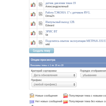
датчик давления текон 19
Александрзеленый
Работа ТЭКОНА 17 с датчиком RVG.
DimaZh
Импульсный выход 12В.
Edward
ЭРИС ВТ
5it
Поделитесь опытом эксплуатации МЕТРАН-335/3
wild
Опции просмотра
Показаны темы с 1 по 19 из 19
Критерий сортировки
Порядок отображени
Дата обновления
убыванию
Префикс
(любой префикс)
Новые сообщения
Популярная тема с новыми с
Нет новых сообщений
Популярная тема без новых 